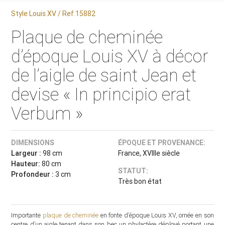
Style Louis XV / Ref.15882
Plaque de cheminée
d’époque Louis XV à décor
de l’aigle de saint Jean et
devise « In principio erat
Verbum »
DIMENSIONS
ÉPOQUE ET PROVENANCE:
Largeur :
98 cm
France, XVIIIe siècle
Hauteur:
80 cm
STATUT:
Profondeur :
3 cm
Très bon état
Importante
plaque de cheminée
en fonte d’époque Louis XV, ornée en son
centre d’un aigle tenant dans son bec un phylactère déployé portant une