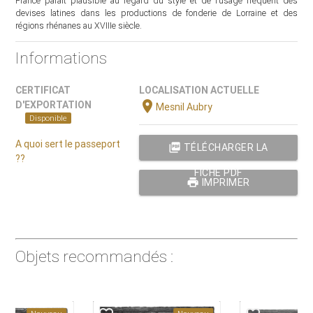
France paraît plausible au regard du style et de l’usage fréquent des
devises latines dans les productions de fonderie de Lorraine et des
régions rhénanes au XVIIIe siècle.
Informations
CERTIFICAT
LOCALISATION ACTUELLE
location_on
D'EXPORTATION
Mesnil Aubry
Disponible
A quoi sert le passeport
picture_as_pdf
TÉLÉCHARGER LA
??
FICHE PDF
print
IMPRIMER
Objets recommandés :