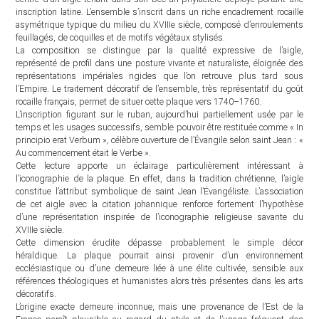
inscription latine. L’ensemble s’inscrit dans un riche encadrement rocaille
asymétrique typique du milieu du XVIIIe siècle, composé d’enroulements
feuillagés, de coquilles et de motifs végétaux stylisés.
La composition se distingue par la qualité expressive de l’aigle,
représenté de profil dans une posture vivante et naturaliste, éloignée des
représentations impériales rigides que l’on retrouve plus tard sous
l’Empire. Le traitement décoratif de l’ensemble, très représentatif du goût
rocaille français, permet de situer cette plaque vers 1740–1760.
L’inscription figurant sur le ruban, aujourd’hui partiellement usée par le
temps et les usages successifs, semble pouvoir être restituée comme « In
principio erat Verbum », célèbre ouverture de l’Évangile selon saint Jean : «
Au commencement était le Verbe ».
Cette lecture apporte un éclairage particulièrement intéressant à
l’iconographie de la plaque. En effet, dans la tradition chrétienne, l’aigle
constitue l’attribut symbolique de saint Jean l’Évangéliste. L’association
de cet aigle avec la citation johannique renforce fortement l’hypothèse
d’une représentation inspirée de l’iconographie religieuse savante du
XVIIIe siècle.
Cette dimension érudite dépasse probablement le simple décor
héraldique. La plaque pourrait ainsi provenir d’un environnement
ecclésiastique ou d’une demeure liée à une élite cultivée, sensible aux
références théologiques et humanistes alors très présentes dans les arts
décoratifs.
L’origine exacte demeure inconnue, mais une provenance de l’Est de la