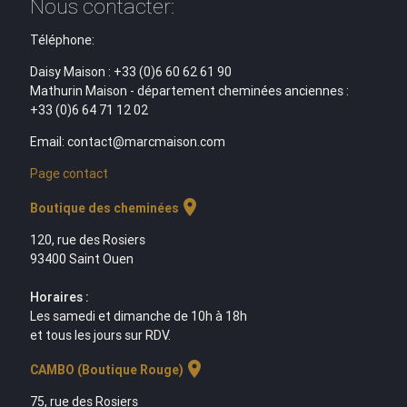
Nous contacter:
Téléphone:
Daisy Maison : +33 (0)6 60 62 61 90
Mathurin Maison - département cheminées anciennes :
+33 (0)6 64 71 12 02
Email: contact@marcmaison.com
Page contact
location_on
Boutique des cheminées
120, rue des Rosiers
93400 Saint Ouen
Horaires :
Les samedi et dimanche de 10h à 18h
et tous les jours sur RDV.
location_on
CAMBO (Boutique Rouge)
75, rue des Rosiers