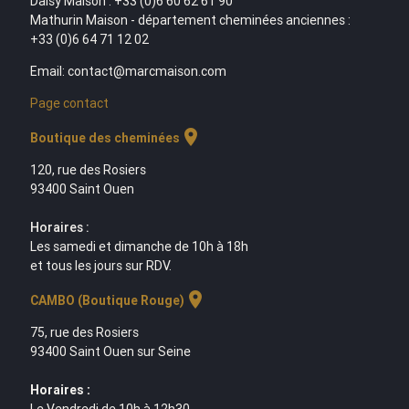
Daisy Maison : +33 (0)6 60 62 61 90
Mathurin Maison - département cheminées anciennes :
+33 (0)6 64 71 12 02
Email: contact@marcmaison.com
Page contact
location_on
Boutique des cheminées
120, rue des Rosiers
93400 Saint Ouen
Horaires :
Les samedi et dimanche de 10h à 18h
et tous les jours sur RDV.
location_on
CAMBO (Boutique Rouge)
75, rue des Rosiers
93400 Saint Ouen sur Seine
Horaires :