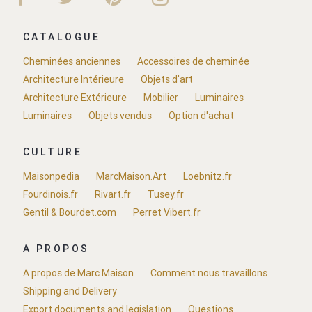
CATALOGUE
Cheminées anciennes
Accessoires de cheminée
Architecture Intérieure
Objets d'art
Architecture Extérieure
Mobilier
Luminaires
Luminaires
Objets vendus
Option d'achat
CULTURE
Maisonpedia
MarcMaison.Art
Loebnitz.fr
Fourdinois.fr
Rivart.fr
Tusey.fr
Gentil & Bourdet.com
Perret Vibert.fr
A PROPOS
A propos de Marc Maison
Comment nous travaillons
Shipping and Delivery
Export documents and legislation
Questions