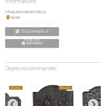
Informations
LOCALISATION ACTUELLE
location_on
REVIN
picture_as_pdf
TÉLÉCHARGER LA
FICHE PDF
print
IMPRIMER
Objets recommandés :
favorite_border
favorite_border
Nouveau
Nouveau