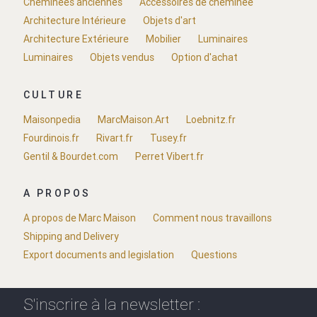
Cheminées anciennes
Accessoires de cheminée
Architecture Intérieure
Objets d'art
Architecture Extérieure
Mobilier
Luminaires
Luminaires
Objets vendus
Option d'achat
CULTURE
Maisonpedia
MarcMaison.Art
Loebnitz.fr
Fourdinois.fr
Rivart.fr
Tusey.fr
Gentil & Bourdet.com
Perret Vibert.fr
A PROPOS
A propos de Marc Maison
Comment nous travaillons
Shipping and Delivery
Export documents and legislation
Questions
S'inscrire à la newsletter :