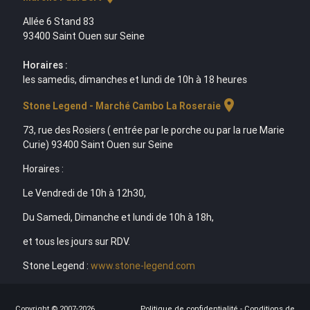
Allée 6 Stand 83
93400 Saint Ouen sur Seine
Horaires :
les samedis, dimanches et lundi de 10h à 18 heures
location_on
Stone Legend - Marché Cambo La Roseraie
73, rue des Rosiers ( entrée par le porche ou par la rue Marie
Curie) 93400 Saint Ouen sur Seine
Horaires :
Le Vendredi de 10h à 12h30,
Du Samedi, Dimanche et lundi de 10h à 18h,
et tous les jours sur RDV.
Stone Legend :
www.stone-legend.com
Copyright © 2007-2026
Politique de confidentialité
-
Conditions de