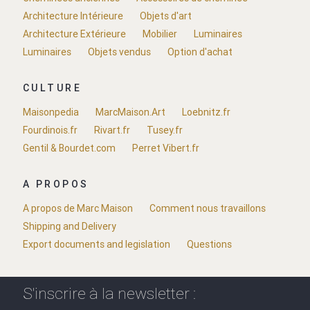
Architecture Intérieure
Objets d'art
Architecture Extérieure
Mobilier
Luminaires
Luminaires
Objets vendus
Option d'achat
CULTURE
Maisonpedia
MarcMaison.Art
Loebnitz.fr
Fourdinois.fr
Rivart.fr
Tusey.fr
Gentil & Bourdet.com
Perret Vibert.fr
A PROPOS
A propos de Marc Maison
Comment nous travaillons
Shipping and Delivery
Export documents and legislation
Questions
S'inscrire à la newsletter :