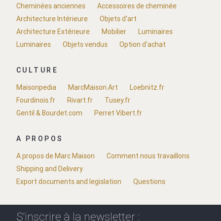
Cheminées anciennes
Accessoires de cheminée
Architecture Intérieure
Objets d'art
Architecture Extérieure
Mobilier
Luminaires
Luminaires
Objets vendus
Option d'achat
CULTURE
Maisonpedia
MarcMaison.Art
Loebnitz.fr
Fourdinois.fr
Rivart.fr
Tusey.fr
Gentil & Bourdet.com
Perret Vibert.fr
A PROPOS
A propos de Marc Maison
Comment nous travaillons
Shipping and Delivery
Export documents and legislation
Questions
S'inscrire à la newsletter :