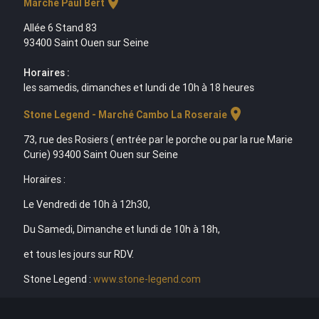
location_on
Marché Paul Bert
Allée 6 Stand 83
93400 Saint Ouen sur Seine
Horaires :
les samedis, dimanches et lundi de 10h à 18 heures
location_on
Stone Legend - Marché Cambo La Roseraie
73, rue des Rosiers ( entrée par le porche ou par la rue Marie
Curie) 93400 Saint Ouen sur Seine
Horaires :
Le Vendredi de 10h à 12h30,
Du Samedi, Dimanche et lundi de 10h à 18h,
et tous les jours sur RDV.
Stone Legend :
www.stone-legend.com