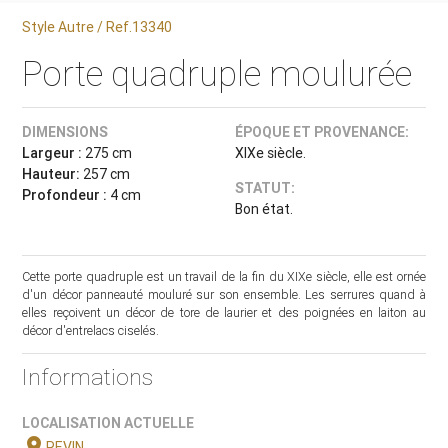
Style Autre / Ref.13340
Porte quadruple moulurée
DIMENSIONS
ÉPOQUE ET PROVENANCE:
Largeur :
275 cm
XIXe siècle.
Hauteur:
257 cm
STATUT:
Profondeur :
4 cm
Bon état.
Cette porte quadruple est un travail de la fin du XIXe siècle, elle est ornée
d'un décor panneauté mouluré sur son ensemble. Les serrures quand à
elles reçoivent un décor de tore de laurier et des poignées en laiton au
décor d'entrelacs ciselés.
Informations
LOCALISATION ACTUELLE
location_on
REVIN