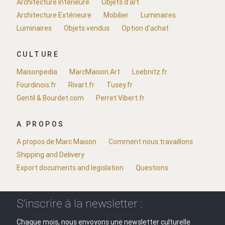
Architecture Intérieure
Objets d'art
Architecture Extérieure
Mobilier
Luminaires
Luminaires
Objets vendus
Option d'achat
CULTURE
Maisonpedia
MarcMaison.Art
Loebnitz.fr
Fourdinois.fr
Rivart.fr
Tusey.fr
Gentil & Bourdet.com
Perret Vibert.fr
A PROPOS
A propos de Marc Maison
Comment nous travaillons
Shipping and Delivery
Export documents and legislation
Questions
S'inscrire à la newsletter :
Chaque mois, nous envoyons une newsletter culturelle