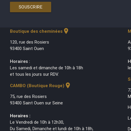
SOUSCRIRE
location_on
Boutique des cheminées
M
120, rue des Rosiers
A
93400 Saint Ouen
9
Horaires :
H
Les samedi et dimanche de 10h à 18h
l
et tous les jours sur RDV.
S
location_on
CAMBO (Boutique Rouge)
7
75, rue des Rosiers
M
93400 Saint Ouen sur Seine
H
Horaires :
L
Le Vendredi de 10h à 12h30,
Du Samedi, Dimanche et lundi de 10h à 18h,
D