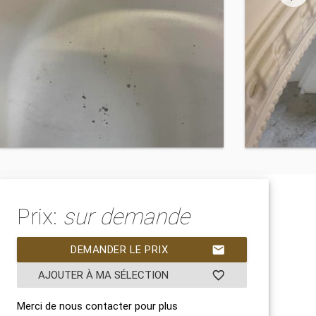
Prix:
sur demande
DEMANDER LE PRIX
mail
AJOUTER À MA SÉLECTION
favorite_border
Merci de nous contacter pour plus