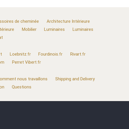
ssoires de cheminée
Architecture Intérieure
térieure
Mobilier
Luminaires
Luminaires
at
t
Loebnitz.fr
Fourdinois.fr
Rivart.fr
com
Perret Vibert.fr
omment nous travaillons
Shipping and Delivery
ion
Questions