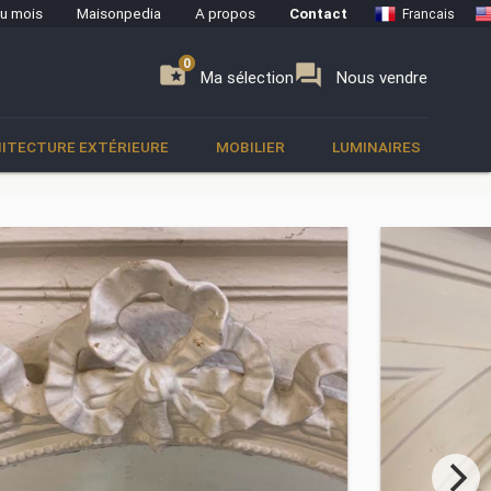
du mois
Maisonpedia
A propos
Contact
Francais
0
0
se
folder_special
forum
Ma sélection
Nous vendre
ITECTURE EXTÉRIEURE
MOBILIER
LUMINAIRES