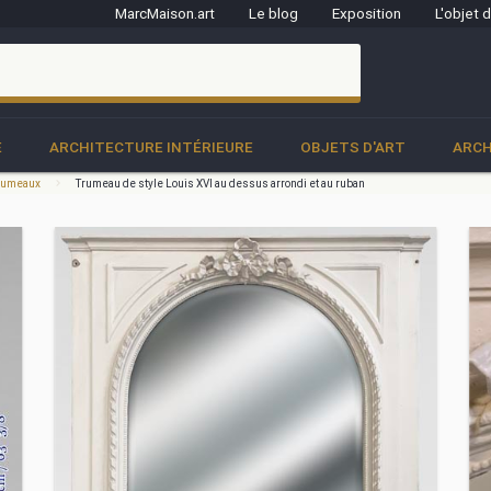
MarcMaison.art
Le blog
Exposition
L'objet 
clo
E
ARCHITECTURE INTÉRIEURE
OBJETS D'ART
ARCH
 trumeaux
Trumeau de style Louis XVI au dessus arrondi et au ruban