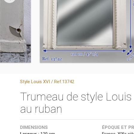
Style Louis XVI / Ref.13742
Trumeau de style Louis 
au ruban
DIMENSIONS
ÉPOQUE ET P
Largeur :
120 cm
France, XIXe siè