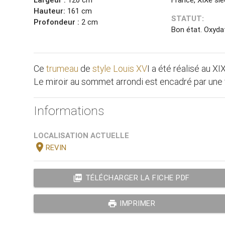
Hauteur:
161 cm
STATUT:
Profondeur :
2 cm
Bon état. Oxyda
Ce
trumeau
de
style Louis XV
I a été réalisé au XI
Le miroir au sommet arrondi est encadré par une 
Informations
LOCALISATION ACTUELLE
location_on
REVIN
picture_as_pdf
TÉLÉCHARGER LA FICHE PDF
print
IMPRIMER