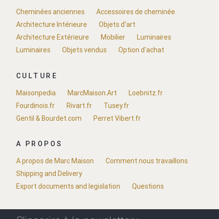
Cheminées anciennes
Accessoires de cheminée
Architecture Intérieure
Objets d'art
Architecture Extérieure
Mobilier
Luminaires
Luminaires
Objets vendus
Option d'achat
CULTURE
Maisonpedia
MarcMaison.Art
Loebnitz.fr
Fourdinois.fr
Rivart.fr
Tusey.fr
Gentil & Bourdet.com
Perret Vibert.fr
A PROPOS
A propos de Marc Maison
Comment nous travaillons
Shipping and Delivery
Export documents and legislation
Questions