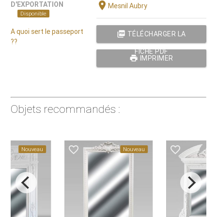
location_on
D'EXPORTATION
Mesnil Aubry
Disponible
A quoi sert le passeport
picture_as_pdf
TÉLÉCHARGER LA
??
FICHE PDF
print
IMPRIMER
Objets recommandés :
e_border
favorite_border
favorite_border
Nouveau
Nouveau