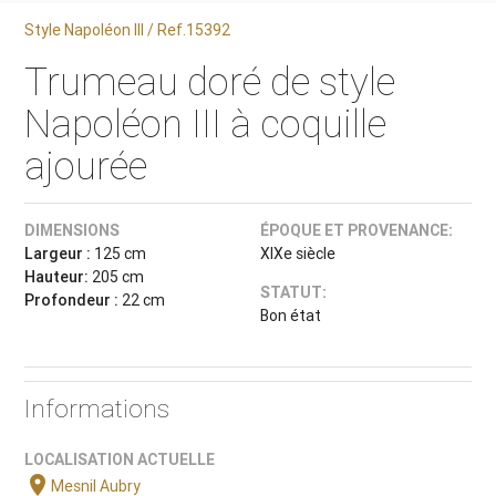
Style Napoléon III / Ref.15392
Trumeau doré de style
Napoléon III à coquille
ajourée
DIMENSIONS
ÉPOQUE ET PROVENANCE:
Largeur :
125 cm
XIXe siècle
Hauteur:
205 cm
STATUT:
Profondeur :
22 cm
Bon état
Informations
LOCALISATION ACTUELLE
location_on
Mesnil Aubry