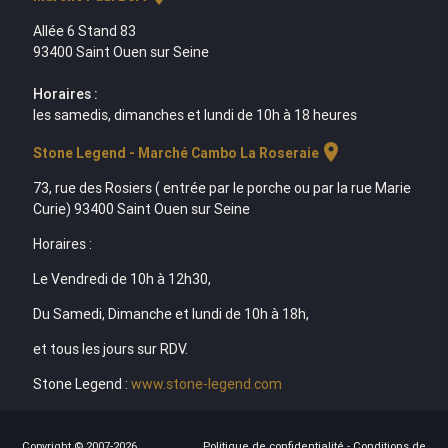
Allée 6 Stand 83
93400 Saint Ouen sur Seine
Horaires :
les samedis, dimanches et lundi de 10h à 18 heures
location_on
Stone Legend - Marché Cambo La Roseraie
73, rue des Rosiers ( entrée par le porche ou par la rue Marie
Curie) 93400 Saint Ouen sur Seine
Horaires :
Le Vendredi de 10h à 12h30,
Du Samedi, Dimanche et lundi de 10h à 18h,
et tous les jours sur RDV.
Stone Legend :
www.stone-legend.com
Copyright © 2007-2026
Politique de confidentialité
-
Conditions de