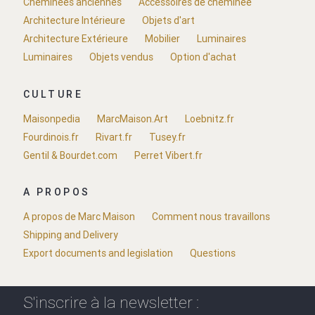
Cheminées anciennes
Accessoires de cheminée
Architecture Intérieure
Objets d'art
Architecture Extérieure
Mobilier
Luminaires
Luminaires
Objets vendus
Option d'achat
CULTURE
Maisonpedia
MarcMaison.Art
Loebnitz.fr
Fourdinois.fr
Rivart.fr
Tusey.fr
Gentil & Bourdet.com
Perret Vibert.fr
A PROPOS
A propos de Marc Maison
Comment nous travaillons
Shipping and Delivery
Export documents and legislation
Questions
S'inscrire à la newsletter :