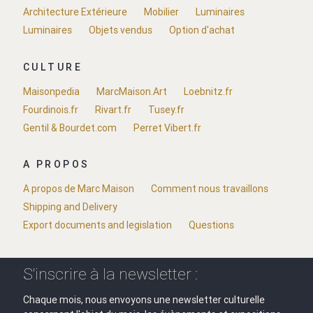
Architecture Extérieure
Mobilier
Luminaires
Luminaires
Objets vendus
Option d'achat
CULTURE
Maisonpedia
MarcMaison.Art
Loebnitz.fr
Fourdinois.fr
Rivart.fr
Tusey.fr
Gentil & Bourdet.com
Perret Vibert.fr
A PROPOS
A propos de Marc Maison
Comment nous travaillons
Shipping and Delivery
Export documents and legislation
Questions
S'inscrire à la newsletter :
Chaque mois, nous envoyons une newsletter culturelle