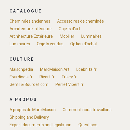
CATALOGUE
Cheminées anciennes
Accessoires de cheminée
Architecture Intérieure
Objets d'art
Architecture Extérieure
Mobilier
Luminaires
Luminaires
Objets vendus
Option d'achat
CULTURE
Maisonpedia
MarcMaison.Art
Loebnitz.fr
Fourdinois.fr
Rivart.fr
Tusey.fr
Gentil & Bourdet.com
Perret Vibert.fr
A PROPOS
A propos de Marc Maison
Comment nous travaillons
Shipping and Delivery
Export documents and legislation
Questions