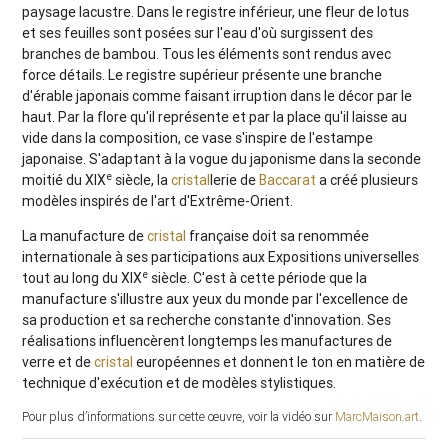
paysage lacustre. Dans le registre inférieur, une fleur de lotus
et ses feuilles sont posées sur l'eau d'où surgissent des
branches de bambou. Tous les éléments sont rendus avec
force détails. Le registre supérieur présente une branche
d'érable japonais comme faisant irruption dans le décor par le
haut. Par la flore qu'il représente et par la place qu'il laisse au
vide dans la composition, ce vase s'inspire de l'estampe
japonaise. S'adaptant à la vogue du japonisme dans la seconde
e
moitié du XIX
siècle, la
cristal
lerie de
Baccarat
a créé plusieurs
modèles inspirés de l'art d'Extrême-Orient.
La manufacture de
cristal
française doit sa renommée
internationale à ses participations aux Expositions universelles
e
tout au long du XIX
siècle. C'est à cette période que la
manufacture s'illustre aux yeux du monde par l'excellence de
sa production et sa recherche constante d'innovation. Ses
réalisations influencèrent longtemps les manufactures de
verre et de
cristal
européennes et donnent le ton en matière de
technique d'exécution et de modèles stylistiques.
Pour plus d’informations sur cette œuvre, voir la vidéo sur
MarcMaison.art
.