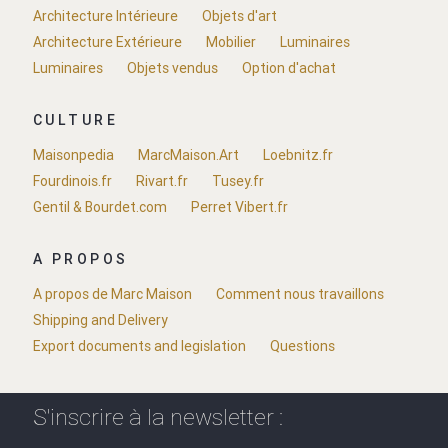
Architecture Intérieure
Objets d'art
Architecture Extérieure
Mobilier
Luminaires
Luminaires
Objets vendus
Option d'achat
CULTURE
Maisonpedia
MarcMaison.Art
Loebnitz.fr
Fourdinois.fr
Rivart.fr
Tusey.fr
Gentil & Bourdet.com
Perret Vibert.fr
A PROPOS
A propos de Marc Maison
Comment nous travaillons
Shipping and Delivery
Export documents and legislation
Questions
S'inscrire à la newsletter :