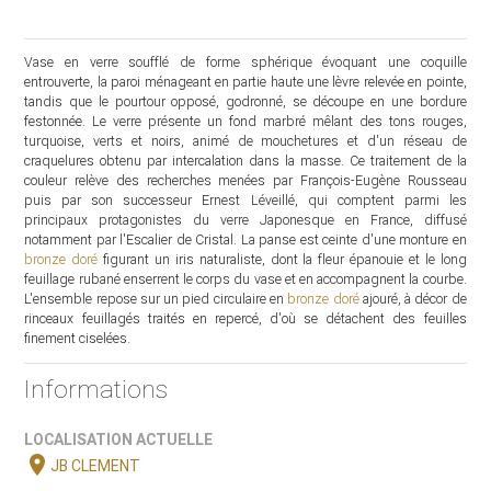
Vase en verre soufflé de forme sphérique évoquant une coquille
entrouverte, la paroi ménageant en partie haute une lèvre relevée en pointe,
tandis que le pourtour opposé, godronné, se découpe en une bordure
festonnée. Le verre présente un fond marbré mêlant des tons rouges,
turquoise, verts et noirs, animé de mouchetures et d'un réseau de
craquelures obtenu par intercalation dans la masse. Ce traitement de la
couleur relève des recherches menées par François-Eugène Rousseau
puis par son successeur Ernest Léveillé, qui comptent parmi les
principaux protagonistes du verre Japonesque en France, diffusé
notamment par l'Escalier de Cristal. La panse est ceinte d'une monture en
bronze doré
figurant un iris naturaliste, dont la fleur épanouie et le long
feuillage rubané enserrent le corps du vase et en accompagnent la courbe.
L'ensemble repose sur un pied circulaire en
bronze doré
ajouré, à décor de
rinceaux feuillagés traités en repercé, d'où se détachent des feuilles
finement ciselées.
Informations
LOCALISATION ACTUELLE
location_on
JB CLEMENT