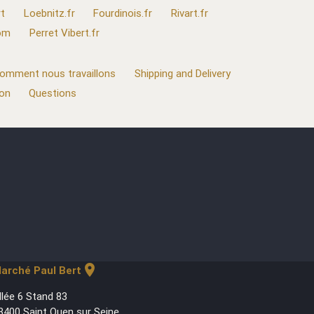
t
Loebnitz.fr
Fourdinois.fr
Rivart.fr
com
Perret Vibert.fr
omment nous travaillons
Shipping and Delivery
ion
Questions
location_on
arché Paul Bert
llée 6 Stand 83
3400 Saint Ouen sur Seine