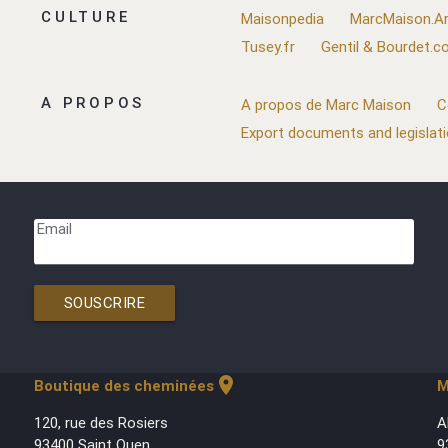
CULTURE
Maisonpedia
MarcMaison.Ar
Tusey.fr
Gentil & Bourdet.
A PROPOS
A propos de Marc Maison
C
Export documents and legislat
Email
SOUSCRIRE
location_on
Boutique des cheminées
M
120, rue des Rosiers
A
93400 Saint Ouen
9