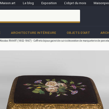
Maison.art
Le blog
Exposition
L'objet du mois
Maisonped
clo
E
ARCHITECTURE INTÉRIEURE
OBJETS D'ART
ARCH
Nicolas RIVART (1802-1867) - Coffret à bijoux gainé de cuir à décoration de marqueterie de porcel