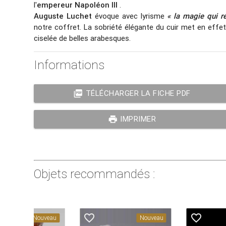
l'
empereur Napoléon III
.
Auguste Luchet
évoque avec lyrisme
« la magie qui r
notre coffret. La sobriété élégante du cuir met en effet 
ciselée de belles arabesques.
Informations
picture_as_pdf
TÉLÉCHARGER LA FICHE PDF
print
IMPRIMER
Objets recommandés :
favorite_border
favorite_border
Nouveau
Nouveau