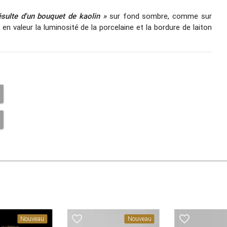
ésulte d'un bouquet de kaolin »
sur fond sombre, comme sur
en valeur la luminosité de la porcelaine et la bordure de laiton
favorite_border
favorite_border
Nouveau
Nouveau