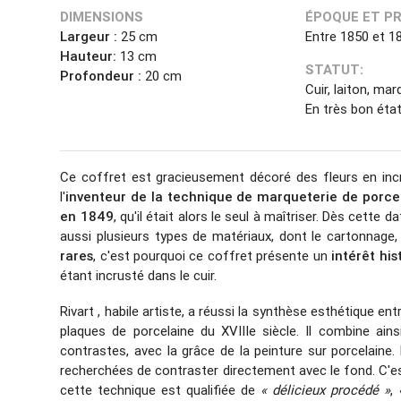
DIMENSIONS
ÉPOQUE ET P
Largeur :
25 cm
Entre 1850 et 1
Hauteur:
13 cm
STATUT:
Profondeur :
20 cm
Cuir, laiton, mar
En très bon état
Ce coffret est gracieusement décoré des fleurs en incru
l'
inventeur de la technique de marqueterie de porce
en 1849
, qu'il était alors le seul à maîtriser. Dès cette 
aussi plusieurs types de matériaux, dont le cartonnage, 
rares
, c'est pourquoi ce coffret présente un
intérêt his
étant incrusté dans le cuir.
Rivart , habile artiste, a réussi la synthèse esthétique en
plaques de porcelaine du XVIIIe siècle. Il combine ain
contrastes, avec la grâce de la peinture sur porcelaine.
recherchées de contraster directement avec le fond. C'e
cette technique est qualifiée de
« délicieux procédé »
,