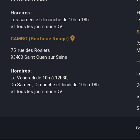
Horaires :
H
Les samedi et dimanche de 10h à 18h
l
et tous les jours sur RDV.
S
location_on
CAMBO (Boutique Rouge)
7
75, rue des Rosiers
M
93400 Saint Ouen sur Seine
H
Horaires :
L
Le Vendredi de 10h à 12h30,
Du Samedi, Dimanche et lundi de 10h à 18h,
D
et tous les jours sur RDV.
e
S
Po