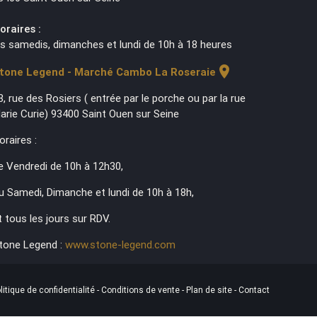
oraires :
es samedis, dimanches et lundi de 10h à 18 heures
location_on
tone Legend - Marché Cambo La Roseraie
3, rue des Rosiers ( entrée par le porche ou par la rue
arie Curie) 93400 Saint Ouen sur Seine
oraires :
e Vendredi de 10h à 12h30,
u Samedi, Dimanche et lundi de 10h à 18h,
t tous les jours sur RDV.
tone Legend :
www.stone-legend.com
litique de confidentialité
-
Conditions de vente
-
Plan de site
-
Contact