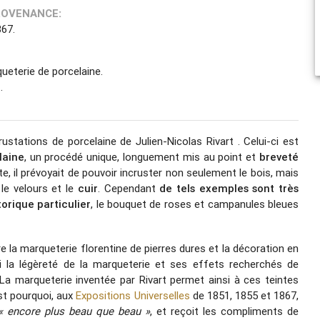
ROVENANCE:
867.
queterie de porcelaine.
.
stations de porcelaine de Julien-Nicolas Rivart . Celui-ci est
laine
, un procédé unique, longuement mis au point et
breveté
date, il prévoyait de pouvoir incruster non seulement le bois, mais
le velours et le
cuir
. Cependant
de tels exemples sont très
torique particulier
, le bouquet de roses et campanules bleues
tre la marqueterie florentine de pierres dures et la décoration en
si la légèreté de la marqueterie et ses effets recherchés de
 La marqueterie inventée par Rivart permet ainsi à ces teintes
st pourquoi, aux
Expositions Universelles
de 1851, 1855 et 1867,
« encore plus beau que beau »
, et reçoit les compliments de