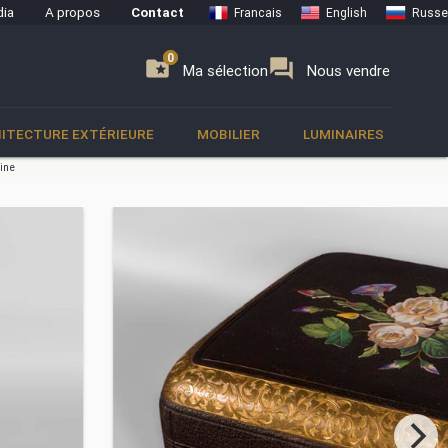
ia
A propos
Contact
Francais
English
Russe
0
0
se
folder_special
forum
Ma sélection
Nous vendre
ITECTURE EXTÉRIEURE
MOBILIER
LUMINAIRES
aine