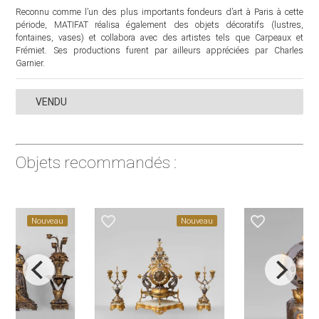
Reconnu comme l’un des plus importants fondeurs d’art à Paris à cette
période, MATIFAT réalisa également des objets décoratifs (lustres,
fontaines, vases) et collabora avec des artistes tels que Carpeaux et
Frémiet. Ses productions furent par ailleurs appréciées par Charles
Garnier.
VENDU
Objets recommandés :
favorite_border
favorite_border
Nouveau
Nouveau