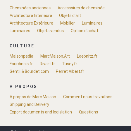
Cheminées anciennes
Accessoires de cheminée
Architecture Intérieure
Objets d'art
Architecture Extérieure
Mobilier
Luminaires
Luminaires
Objets vendus
Option d'achat
CULTURE
Maisonpedia
MarcMaison.Art
Loebnitz.fr
Fourdinois.fr
Rivart.fr
Tusey.fr
Gentil & Bourdet.com
Perret Vibert.fr
A PROPOS
A propos de Marc Maison
Comment nous travaillons
Shipping and Delivery
Export documents and legislation
Questions