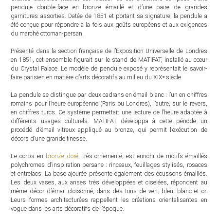
pendule double-face en bronze émaillé et d’une paire de grandes
garnitures assorties. Datée de 1851 et portant sa signature, la pendule a
été conçue pour répondre à la fois aux goûts européens et aux exigences
du marché ottoman-persan.
Présenté dans la section française de l’Exposition Universelle de Londres
en 1851, cet ensemble figurait sur le stand de MATIFAT, installé au cœur
du Crystal Palace. Le modèle de pendule exposé y représentait le savoir-
faire parisien en matière d’arts décoratifs au milieu du XIXᵉ siècle.
La pendule se distingue par deux cadrans en émail blanc : l’un en chiffres
romains pour l’heure européenne (Paris ou Londres), l’autre, sur le revers,
en chiffres turcs. Ce système permettait une lecture de l’heure adaptée à
différents usages culturels. MATIFAT développa à cette période un
procédé d’émail vitreux appliqué au bronze, qui permit l’exécution de
décors d’une grande finesse.
Le corps en
bronze doré
, très ornementé, est enrichi de motifs émaillés
polychromes d’inspiration persane : rinceaux, feuillages stylisés, rosaces
et entrelacs. La base ajourée présente également des écussons émaillés.
Les deux vases, aux anses très développées et ciselées, répondent au
même décor d’émail cloisonné, dans des tons de vert, bleu, blanc et or.
Leurs formes architecturées rappellent les créations orientalisantes en
vogue dans les arts décoratifs de l’époque.