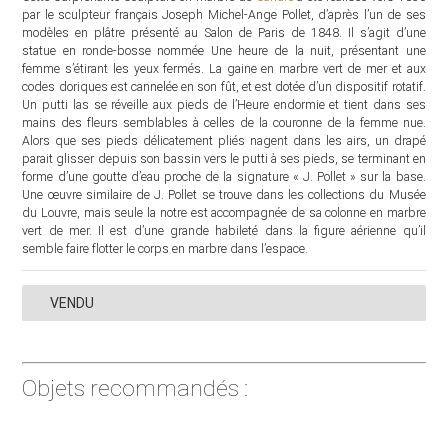
par le sculpteur français Joseph Michel-Ange Pollet, d’après l’un de ses
modèles en plâtre présenté au Salon de Paris de 1848. Il s’agit d’une
statue en ronde-bosse nommée Une heure de la nuit, présentant une
femme s’étirant les yeux fermés. La gaine en marbre vert de mer et aux
codes doriques est cannelée en son fût, et est dotée d’un dispositif rotatif.
Un putti las se réveille aux pieds de l’Heure endormie et tient dans ses
mains des fleurs semblables à celles de la couronne de la femme nue.
Alors que ses pieds délicatement pliés nagent dans les airs, un drapé
parait glisser depuis son bassin vers le putti à ses pieds, se terminant en
forme d’une goutte d’eau proche de la signature « J. Pollet » sur la base.
Une œuvre similaire de J. Pollet se trouve dans les collections du Musée
du Louvre, mais seule la notre est accompagnée de sa colonne en marbre
vert de mer. Il est d’une grande habileté dans la figure aérienne qu’il
semble faire flotter le corps en marbre dans l’espace.
VENDU
Objets recommandés :