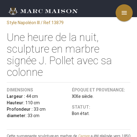
menu
Style Napoléon III / Ref.13879
Une heure de la nuit,
sculpture en marbre
signée J. Pollet avec sa
colonne
DIMENSIONS
ÉPOQUE ET PROVENANCE:
Largeur :
44 cm
XIXe siècle.
Hauteur:
110 cm
STATUT:
Profondeur :
33 cm
Bon état.
diameter:
33 cm
Cette surprenante sculpture en marbre de
Carrare
a été réalisée vers 1850