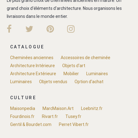
Le plus grand choix de cheminées anciennes en marbre. Un
grand choix d'éléments d'architecture. Nous organisons les
livraisons dans le monde entier.
CATALOGUE
Cheminées anciennes
Accessoires de cheminée
Architecture Intérieure
Objets d'art
Architecture Extérieure
Mobilier
Luminaires
Luminaires
Objets vendus
Option d'achat
CULTURE
Maisonpedia
MarcMaison.Art
Loebnitz.fr
Fourdinois.fr
Rivart.fr
Tusey.fr
Gentil & Bourdet.com
Perret Vibert.fr