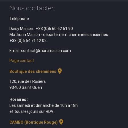
Nous contacter:
Téléphone:
Daisy Maison : +33 (0)6 60 62 61 90
Mathurin Maison - département cheminées anciennes :
+33 (0)6 64 71 12 02
Email: contact@marcmaison.com
Page contact
location_on
Boutique des cheminées
120, rue des Rosiers
93400 Saint Ouen
Horaires :
Les samedi et dimanche de 10h à 18h
et tous les jours sur RDV.
location_on
CAMBO (Boutique Rouge)