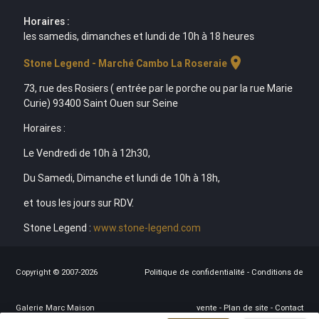
Horaires :
les samedis, dimanches et lundi de 10h à 18 heures
location_on
Stone Legend - Marché Cambo La Roseraie
73, rue des Rosiers ( entrée par le porche ou par la rue Marie
Curie) 93400 Saint Ouen sur Seine
Horaires :
Le Vendredi de 10h à 12h30,
Du Samedi, Dimanche et lundi de 10h à 18h,
et tous les jours sur RDV.
Stone Legend :
www.stone-legend.com
Copyright © 2007-2026
Politique de confidentialité
-
Conditions de
Galerie Marc Maison
vente
-
Plan de site
-
Contact