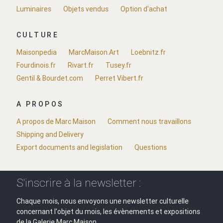
Luminaires
Objets vendus
Option d'achat
CULTURE
Maisonpedia
MarcMaison.Art
Loebnitz.fr
Fourdinois.fr
Rivart.fr
Tusey.fr
Gentil & Bourdet.com
Perret Vibert.fr
A PROPOS
A propos de Marc Maison
Comment nous travaillons
Shipping and Delivery
Export documents and legislation
Questions
S'inscrire à la newsletter :
Chaque mois, nous envoyons une newsletter culturelle
concernant l'objet du mois, les évènements et expositions
de la Galerie Marc Maison.