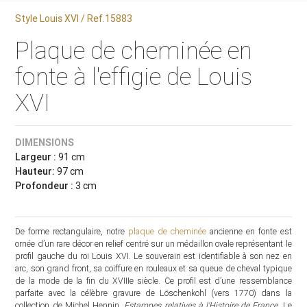
Style Louis XVI / Ref.15883
Plaque de cheminée en
fonte à l'effigie de Louis
XVI
DIMENSIONS
Largeur :
91 cm
Hauteur:
97 cm
Profondeur :
3 cm
De forme rectangulaire, notre
plaque de cheminée
ancienne en fonte est
ornée d’un rare décor en relief centré sur un médaillon ovale représentant le
profil gauche du roi Louis XVI. Le souverain est identifiable à son nez en
arc, son grand front, sa coiffure en rouleaux et sa queue de cheval typique
de la mode de la fin du XVIIIe siècle. Ce profil est d’une ressemblance
parfaite avec la célèbre gravure de Löschenkohl (vers 1770) dans la
collection de Michel Hennin,
Estampes relatives à l'Histoire de France
. Le