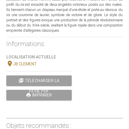
profil du roi est encadré de deux angelots victorieux posés sur des nuées.
Ils tiennent chacun un drapeau marqué d’une étoile et porte au-dessus du
roi une couronne de laurier, symbole de victoire et de gloire. Le style du
portrait et des figures évoque une production de la période révolutionnaire
ou du début du XIXe siècle, exaltant la figure royale dans une composition
empreinte d’allégories classiques.
Informations
LOCALISATION ACTUELLE
location_on
JB CLEMENT
picture_as_pdf
TÉLÉCHARGER LA
FICHE PDF
print
IMPRIMER
Objets recommandés :