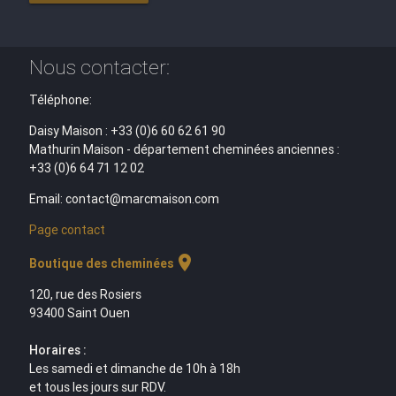
Nous contacter:
Téléphone:
Daisy Maison : +33 (0)6 60 62 61 90
Mathurin Maison - département cheminées anciennes :
+33 (0)6 64 71 12 02
Email: contact@marcmaison.com
Page contact
location_on
Boutique des cheminées
120, rue des Rosiers
93400 Saint Ouen
Horaires :
Les samedi et dimanche de 10h à 18h
et tous les jours sur RDV.