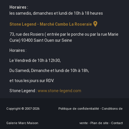
Horaires :
les samedis, dimanches et lundi de 10h à 18 heures
location_on
Stone Legend - Marché Cambo La Roseraie
73, rue des Rosiers ( entrée par le porche ou par la rue Marie
Curie) 93400 Saint Ouen sur Seine
Horaires :
Le Vendredi de 10h à 12h30,
Du Samedi, Dimanche et lundi de 10h à 18h,
et tous les jours sur RDV.
Stone Legend :
www.stone-legend.com
Copyright © 2007-2026
Politique de confidentialité
-
Conditions de
Galerie Marc Maison
vente
-
Plan de site
-
Contact