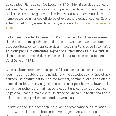
Le sculpteur Pierre Loison (ou Loyson) (1816-1886) fit ses débuts chez un
sabotier. Remarqué pour ses dons, il put étudier la sculpture au sein de
l’atelier de David d’Angers et de l’École des Beaux-Arts de Paris. Il reçut de
nombreuses commandes officielles et exposa à presque tous les Salons
entre 1845 et 1886, année de sa mort, ainsi qu’à l’
Exposition Universelle de
1855
.
La fonderie Ducel fut fondée en 1800 en Touraine. Elle fut successivement
dirigée par trois générations de Ducel : Jacques, Jean-Jacques et
Jacques-Gustave. L’entreprise avait un magasin à Paris et se fit connaître
en participant aux différentes expositions internationales qui eurent lieu
e
dans la seconde moitié du
xix
siècle. Elle fut rachetée par la fonderie du
Val d’Osne en 1878.
Cette sculpture représente une jeune fille assise sur un rocher, au bord de
l’eau. Il s’agit peut-être d’une naïade, divinité associée aux rivières et aux
sources. Sa posture est tout en mouvement, comme si elle s’apprêtait à
entrer dans l’eau : son visage et son buste sont penchés vers l’avant ; elle
se tient au rocher de la main gauche et tient une conque, d’où peut sortir
un jet d’eau, dans la main droite. Un drapé couvre sa nudité au niveau de la
taille et ses deux jambes sont tendues vers l’eau.
La statue porte une inscription indiquant sa provenance sur la terrasse : «
JJ DUCEL / [illisible, probablement Me Forges] PARIS ». La sculpture fut
e