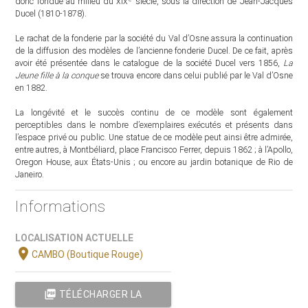
donc fondue au milieu du
xix
siècle, sous la direction de Jean-Jacques
Ducel (1810-1878).
Le rachat de la fonderie par la société du Val d’Osne assura la continuation
de la diffusion des modèles de l’ancienne fonderie Ducel. De ce fait, après
avoir été présentée dans le catalogue de la société Ducel vers 1856,
La
Jeune fille à la conque
se trouva encore dans celui publié par le Val d’Osne
en 1882.
La longévité et le succès continu de ce modèle sont également
perceptibles dans le nombre d’exemplaires exécutés et présents dans
l’espace privé ou public. Une statue de ce modèle peut ainsi être admirée,
entre autres, à Montbéliard, place Francisco Ferrer, depuis 1862 ; à l’Apollo,
Oregon House, aux États-Unis ; ou encore au jardin botanique de Rio de
Janeiro.
Informations
LOCALISATION ACTUELLE
location_on
CAMBO (Boutique Rouge)
picture_as_pdf
TÉLÉCHARGER LA