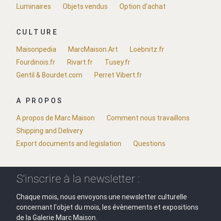
Luminaires
Objets vendus
Option d'achat
CULTURE
Maisonpedia
MarcMaison.Art
Loebnitz.fr
Fourdinois.fr
Rivart.fr
Tusey.fr
Gentil & Bourdet.com
Perret Vibert.fr
A PROPOS
A propos de Marc Maison
Comment nous travaillons
Shipping and Delivery
Export documents and legislation
Questions
S'inscrire à la newsletter :
Chaque mois, nous envoyons une newsletter culturelle
concernant l'objet du mois, les évènements et expositions
de la Galerie Marc Maison.