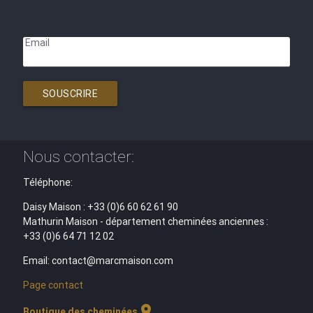
Email
SOUSCRIRE
Nous contacter:
Téléphone:
Daisy Maison : +33 (0)6 60 62 61 90
Mathurin Maison - département cheminées anciennes :
+33 (0)6 64 71 12 02
Email: contact@marcmaison.com
Page contact
location_on
Boutique des cheminées