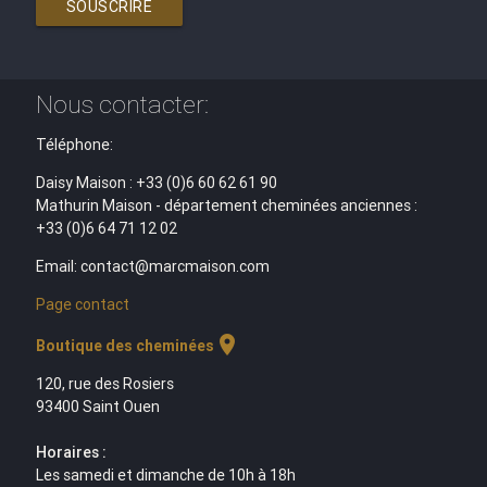
SOUSCRIRE
Nous contacter:
Téléphone:
Daisy Maison : +33 (0)6 60 62 61 90
Mathurin Maison - département cheminées anciennes :
+33 (0)6 64 71 12 02
Email: contact@marcmaison.com
Page contact
location_on
Boutique des cheminées
120, rue des Rosiers
93400 Saint Ouen
Horaires :
Les samedi et dimanche de 10h à 18h