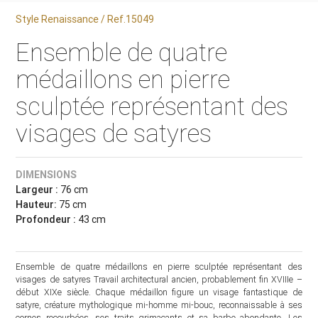
Style Renaissance / Ref.15049
Ensemble de quatre
médaillons en pierre
sculptée représentant des
visages de satyres
DIMENSIONS
Largeur :
76 cm
Hauteur:
75 cm
Profondeur :
43 cm
Ensemble de quatre médaillons en pierre sculptée représentant des
visages de satyres Travail architectural ancien, probablement fin XVIIIe –
début XIXe siècle. Chaque médaillon figure un visage fantastique de
satyre, créature mythologique mi-homme mi-bouc, reconnaissable à ses
cornes recourbées, ses traits grimaçants et sa barbe abondante. Les