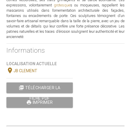
expressions, volontairement
grotesque
s ou moqueuses, rappellent les
mascarons utilisés dans l’ornementation architecturale des façades,
fontaines ou encadrements de porte. Ces sculptures témoignent d’un
savoir-faire artisanal remarquable dans la taille de la pierre, avec un jeu de
volumes et de détails qui leur confère une forte présence décorative. Les
patines naturelles et les traces d’érosion soulignent leur authenticité et leur
ancienneté.
Informations
LOCALISATION ACTUELLE
location_on
JB CLEMENT
picture_as_pdf
TÉLÉCHARGER LA
FICHE PDF
print
IMPRIMER