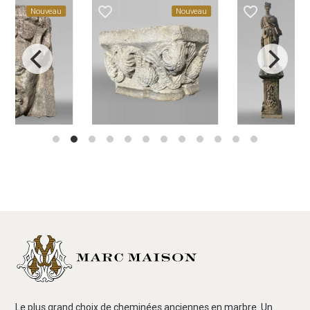
favorite_border
favorite_border
fa
Nouveau
Nouveau
Le plus grand choix de cheminées anciennes en marbre. Un