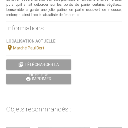
puis qu’il a fait déborder sur les bords du panier certains végétaux.
L’ensemble a gardé une jolie patine, en partie recouvert de mousse,
renforçant ainsi le coté naturaliste de l’ensemble.
Informations
LOCALISATION ACTUELLE
location_on
Marché Paul Bert
picture_as_pdf
TÉLÉCHARGER LA
FICHE PDF
print
IMPRIMER
Objets recommandés :