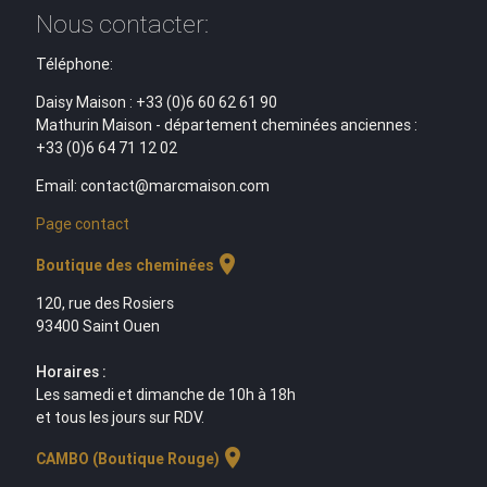
Nous contacter:
Téléphone:
Daisy Maison : +33 (0)6 60 62 61 90
Mathurin Maison - département cheminées anciennes :
+33 (0)6 64 71 12 02
Email: contact@marcmaison.com
Page contact
location_on
Boutique des cheminées
120, rue des Rosiers
93400 Saint Ouen
Horaires :
Les samedi et dimanche de 10h à 18h
et tous les jours sur RDV.
location_on
CAMBO (Boutique Rouge)