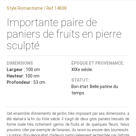
Style Romantisme / Ref.14838
Importante paire de
paniers de fruits en pierre
sculpté
DIMENSIONS
ÉPOQUE ET PROVENANCE:
Largeur :
100 cm
XIXe siècle.
Hauteur:
100 cm
STATUT:
Profondeur :
53 cm
Bon état. Belle patine du
temps.
Cet ensemble d’ornements de jardin, très imposant par ses dimensions, a
été réalisé à la fin du XIXe siècle. Il s’agit de deux gros paniers tressés de
forme ovale très richement garnis de fruits et de quelques fleurs. Nous
pouvons citer par exemple de l’ananas, du raisin ou encore des tournesols.
La notion d’opulence était d’ailleurs particulièrement recherchée par l’artiste