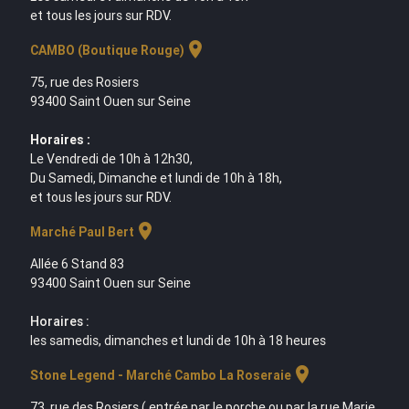
et tous les jours sur RDV.
location_on
CAMBO (Boutique Rouge)
75, rue des Rosiers
93400 Saint Ouen sur Seine
Horaires :
Le Vendredi de 10h à 12h30,
Du Samedi, Dimanche et lundi de 10h à 18h,
et tous les jours sur RDV.
location_on
Marché Paul Bert
Allée 6 Stand 83
93400 Saint Ouen sur Seine
Horaires :
les samedis, dimanches et lundi de 10h à 18 heures
location_on
Stone Legend - Marché Cambo La Roseraie
73, rue des Rosiers ( entrée par le porche ou par la rue Marie