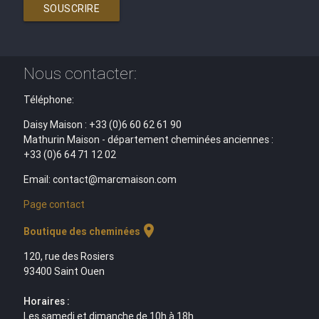
SOUSCRIRE
Nous contacter:
Téléphone:
Daisy Maison : +33 (0)6 60 62 61 90
Mathurin Maison - département cheminées anciennes :
+33 (0)6 64 71 12 02
Email: contact@marcmaison.com
Page contact
location_on
Boutique des cheminées
120, rue des Rosiers
93400 Saint Ouen
Horaires :
Les samedi et dimanche de 10h à 18h