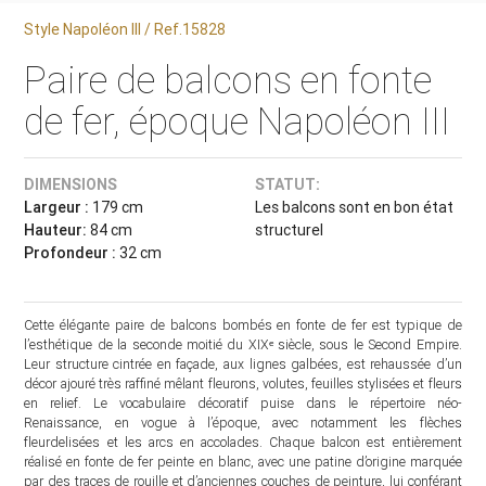
Style Napoléon III / Ref.15828
Paire de balcons en fonte
de fer, époque Napoléon III
DIMENSIONS
STATUT:
Largeur :
179 cm
Les balcons sont en bon état
Hauteur:
84 cm
structurel
Profondeur :
32 cm
Cette élégante paire de balcons bombés en fonte de fer est typique de
l’esthétique de la seconde moitié du XIXᵉ siècle, sous le Second Empire.
Leur structure cintrée en façade, aux lignes galbées, est rehaussée d’un
décor ajouré très raffiné mêlant fleurons, volutes, feuilles stylisées et fleurs
en relief. Le vocabulaire décoratif puise dans le répertoire néo-
Renaissance, en vogue à l’époque, avec notamment les flèches
fleurdelisées et les arcs en accolades. Chaque balcon est entièrement
réalisé en fonte de fer peinte en blanc, avec une patine d’origine marquée
par des traces de rouille et d’anciennes couches de peinture, lui conférant