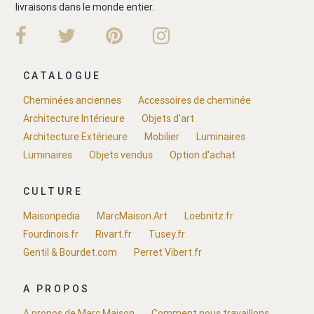
livraisons dans le monde entier.
CATALOGUE
Cheminées anciennes
Accessoires de cheminée
Architecture Intérieure
Objets d'art
Architecture Extérieure
Mobilier
Luminaires
Luminaires
Objets vendus
Option d'achat
CULTURE
Maisonpedia
MarcMaison.Art
Loebnitz.fr
Fourdinois.fr
Rivart.fr
Tusey.fr
Gentil & Bourdet.com
Perret Vibert.fr
A PROPOS
A propos de Marc Maison
Comment nous travaillons