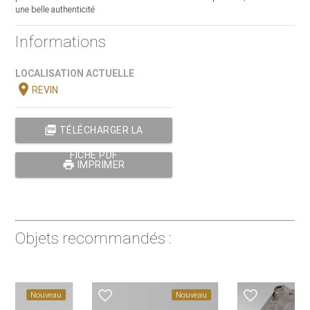
une belle authenticité
Informations
LOCALISATION ACTUELLE
location_on
REVIN
picture_as_pdf
TÉLÉCHARGER LA
FICHE PDF
print
IMPRIMER
Objets recommandés :
favorite_border
favorite_border
Nouveau
Nouveau