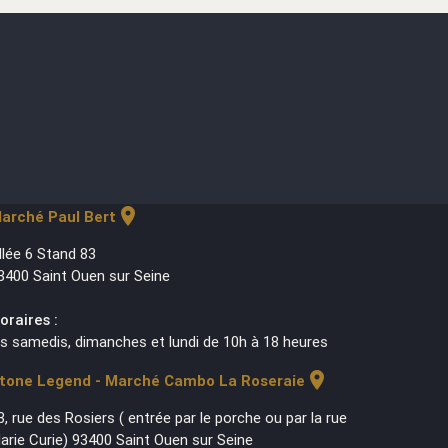
location_on
arché Paul Bert
llée 6 Stand 83
3400 Saint Ouen sur Seine
oraires :
es samedis, dimanches et lundi de 10h à 18 heures
location_on
tone Legend - Marché Cambo La Roseraie
3, rue des Rosiers ( entrée par le porche ou par la rue
arie Curie) 93400 Saint Ouen sur Seine