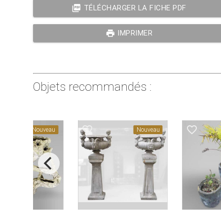
picture_as_pdf
TÉLÉCHARGER LA FICHE PDF
print
IMPRIMER
Objets recommandés :
favorite_border
favorite_border
Nouveau
Nouveau