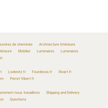
ssoires de cheminée
Architecture Intérieure
térieure
Mobilier
Luminaires
Luminaires
at
t
Loebnitz.fr
Fourdinois.fr
Rivart.fr
com
Perret Vibert.fr
omment nous travaillons
Shipping and Delivery
ion
Questions