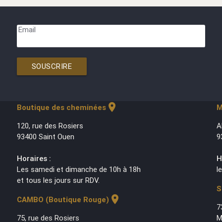
Email
SOUSCRIRE
location_on
Boutique des cheminées
M
120, rue des Rosiers
A
93400 Saint Ouen
9
Horaires :
H
Les samedi et dimanche de 10h à 18h
l
et tous les jours sur RDV.
S
location_on
CAMBO (Boutique Rouge)
7
75, rue des Rosiers
M