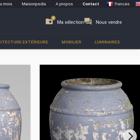
du mois
Maisonpedia
A propos
Contact
Francais
0
0
se
folder_special
forum
Ma sélection
Nous vendre
ITECTURE EXTÉRIEURE
MOBILIER
LUMINAIRES