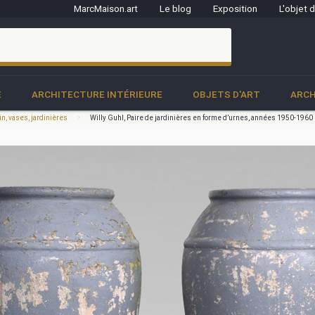
MarcMaison.art
Le blog
Exposition
L'objet 
clo
E
ARCHITECTURE INTÉRIEURE
OBJETS D'ART
ARCH
n, vases, jardinières
Willy Guhl, Paire de jardinières en forme d’urnes, années 1950-1960