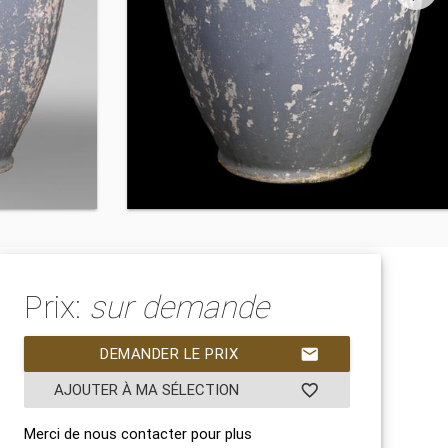
Prix:
sur demande
DEMANDER LE PRIX
mail
AJOUTER À MA SÉLECTION
favorite_border
Merci de nous contacter pour plus