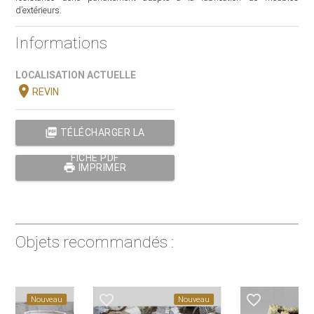
d’extérieurs.
Informations
LOCALISATION ACTUELLE
location_on
REVIN
picture_as_pdf
TÉLÉCHARGER LA
FICHE PDF
print
IMPRIMER
Objets recommandés :
favorite_border
favorite_border
Nouveau
Nouveau