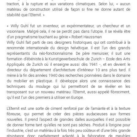
traction, à la rupture et aux variations climatiques. Selon lui, « aucun
matériau de construction utilisé de façon si fine ne donne autant de
stabilité que l'Eternit. »
« Willy Guhl fut un inventeur, un expérimentateur, un chercheur et un
visionnaire. Malgré cela, il ne se perdit pas dans l’utopie. Il se révéla être
d’un pragmatisme touchant au génie » Robert Haussman
Willy Guhl fait parti de ces designers historiques qui ont contribué à la
renommée internationale du design helvétique. Il est l’un des grands
représentants du néo-fonctionnalisme. De père menuisier, il suit une
formation d’ébéniste à la Kunstgewerbeschule de Zurich – Ecole des Arts
Appliqués de Zurich où il enseigne aussi dès 1941 -, et en devient le
directeur du département d’architecture d’intérieur 10 ans plus tard. Il
mène à la fin des années 1940 des recherches pionnières dans le domaine
du mobilier en plastique. Il développe alors une connaissance des
techniques du moulage qui lui permettront de se révéler en les
transposant sur un nouveau matériau: l’Eternit, aussi appelé fibrociment,
qu'il est l'un des premiers à utiliser en Europe.
L’Eternit est une sorte de ciment renforcé par de l’amiante et à la texture
fibreuse, qui permet de créer des pièces audacieuses aux formes
nouvelles. Il prend l’aspect de grandes dalles auxquelles il est possible
de donner forme tant qu’elles ne sont pas sèches. Produit à l’origine pour
l’industrie, c’est un matériau à la fois très peu coûteux et d’une très grande
résistance donc parfaitement adapté à la fabrication de meubles