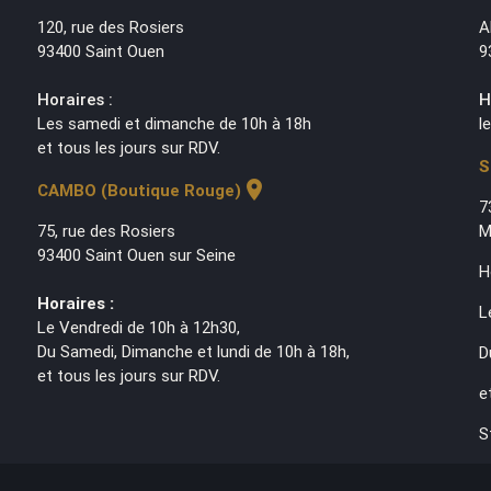
120, rue des Rosiers
A
93400 Saint Ouen
9
Horaires :
H
Les samedi et dimanche de 10h à 18h
l
et tous les jours sur RDV.
S
location_on
CAMBO (Boutique Rouge)
7
75, rue des Rosiers
M
93400 Saint Ouen sur Seine
H
Horaires :
L
Le Vendredi de 10h à 12h30,
Du Samedi, Dimanche et lundi de 10h à 18h,
D
et tous les jours sur RDV.
e
S