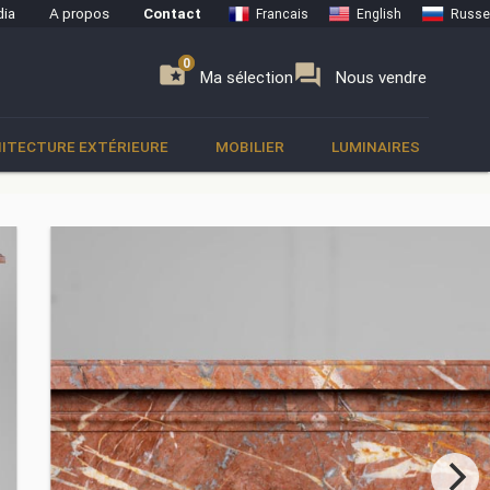
ia
A propos
Contact
Francais
English
Russe
0
0
se
folder_special
forum
Ma sélection
Nous vendre
ITECTURE EXTÉRIEURE
MOBILIER
LUMINAIRES