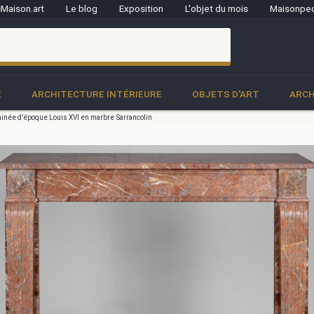
Maison.art
Le blog
Exposition
L'objet du mois
Maisonped
clo
E
ARCHITECTURE INTÉRIEURE
OBJETS D'ART
ARCH
née d’époque Louis XVI en marbre Sarrancolin