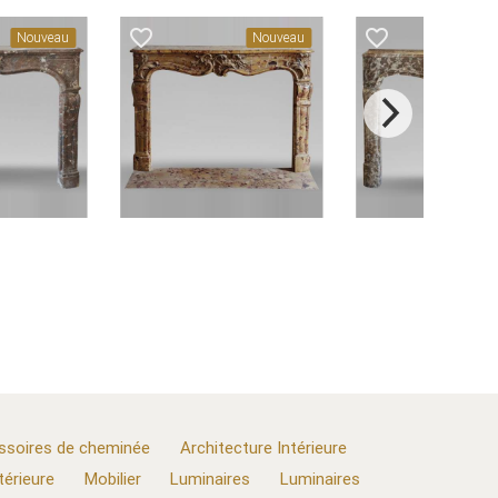
favorite_border
favorite_border
Nouveau
Nouveau
N
ssoires de cheminée
Architecture Intérieure
térieure
Mobilier
Luminaires
Luminaires