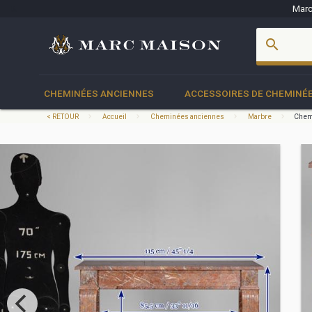
Marc
account_box
search
CHEMINÉES ANCIENNES
ACCESSOIRES DE CHEMINÉ
< RETOUR
Accueil
Cheminées anciennes
Marbre
Chemi