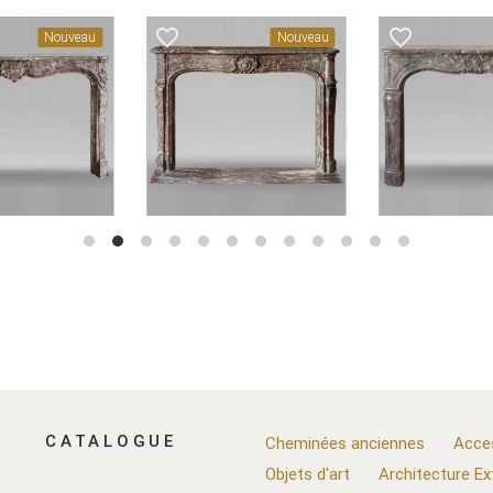
favorite_border
favorite_border
Nouveau
Nouveau
CATALOGUE
Cheminées anciennes
Acce
Objets d'art
Architecture Ex