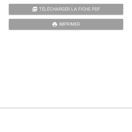
picture_as_pdf
TÉLÉCHARGER LA FICHE PDF
print
IMPRIMER