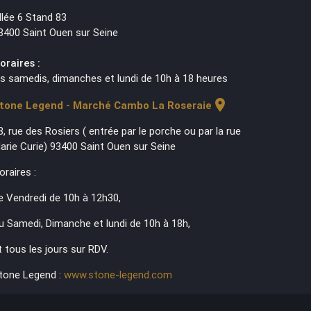
llée 6 Stand 83
3400 Saint Ouen sur Seine
oraires :
es samedis, dimanches et lundi de 10h à 18 heures
location_on
tone Legend - Marché Cambo La Roseraie
3, rue des Rosiers ( entrée par le porche ou par la rue
arie Curie) 93400 Saint Ouen sur Seine
oraires :
e Vendredi de 10h à 12h30,
u Samedi, Dimanche et lundi de 10h à 18h,
t tous les jours sur RDV.
tone Legend :
www.stone-legend.com