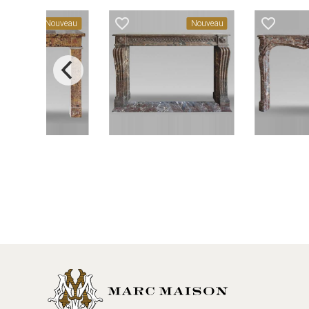
favorite_border
favorite_border
Nouveau
Nouveau