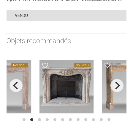
VENDU
Objets recommandés :
favorite_border
favorite_border
Nouveau
Nouveau