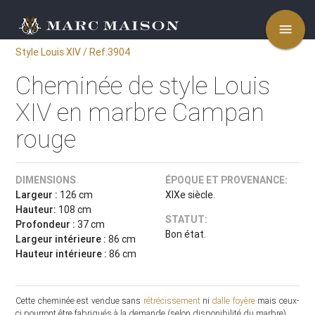
menu
Style Louis XIV / Ref.3904
Cheminée de style Louis
XIV en marbre Campan
rouge
DIMENSIONS
ÉPOQUE ET PROVENANCE:
Largeur :
126 cm
XIXe siècle.
Hauteur:
108 cm
STATUT:
Profondeur :
37 cm
Bon état.
Largeur intérieure :
86 cm
Hauteur intérieure :
86 cm
Cette cheminée est vendue sans
rétrécissement
ni
dalle foyère
mais ceux-
ci pourront être fabriqués à la demande (selon disponibilité du marbre).