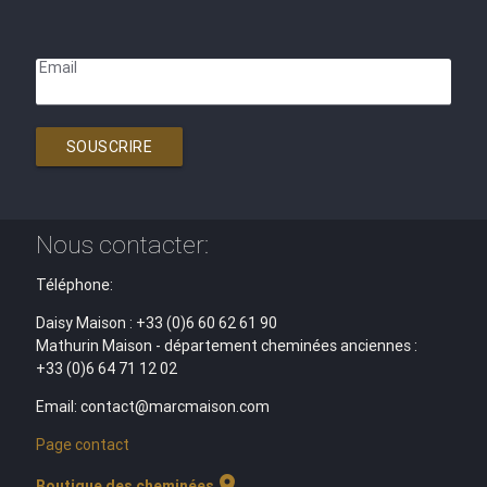
Email
SOUSCRIRE
Nous contacter:
Téléphone:
Daisy Maison : +33 (0)6 60 62 61 90
Mathurin Maison - département cheminées anciennes :
+33 (0)6 64 71 12 02
Email: contact@marcmaison.com
Page contact
location_on
Boutique des cheminées