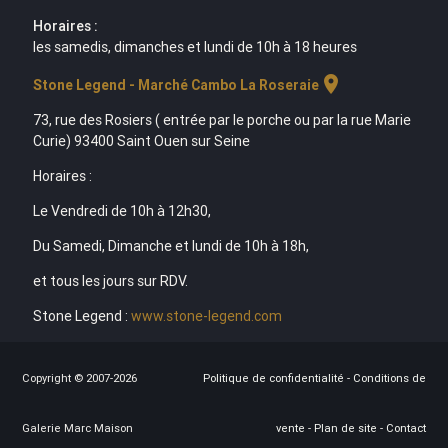
Horaires :
les samedis, dimanches et lundi de 10h à 18 heures
location_on
Stone Legend - Marché Cambo La Roseraie
73, rue des Rosiers ( entrée par le porche ou par la rue Marie
Curie) 93400 Saint Ouen sur Seine
Horaires :
Le Vendredi de 10h à 12h30,
Du Samedi, Dimanche et lundi de 10h à 18h,
et tous les jours sur RDV.
Stone Legend :
www.stone-legend.com
Copyright © 2007-2026
Politique de confidentialité
-
Conditions de
Galerie Marc Maison
vente
-
Plan de site
-
Contact