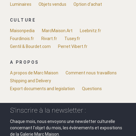
Luminaires
Objets vendus
Option d'achat
CULTURE
Maisonpedia
MarcMaison.Art
Loebnitz.fr
Fourdinois.fr
Rivart.fr
Tusey.fr
Gentil & Bourdet.com
Perret Vibert.fr
A PROPOS
A propos de Marc Maison
Comment nous travaillons
Shipping and Delivery
Export documents and legislation
Questions
S'inscrire à la newsletter :
Chaque mois, nous envoyons une newsletter culturelle
concernant l'objet du mois, les évènements et expositions
de la Galerie Marc Maison.