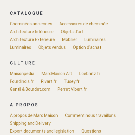
CATALOGUE
Cheminées anciennes
Accessoires de cheminée
Architecture Intérieure
Objets d'art
Architecture Extérieure
Mobilier
Luminaires
Luminaires
Objets vendus
Option d'achat
CULTURE
Maisonpedia
MarcMaison.Art
Loebnitz.fr
Fourdinois.fr
Rivart.fr
Tusey.fr
Gentil & Bourdet.com
Perret Vibert.fr
A PROPOS
A propos de Marc Maison
Comment nous travaillons
Shipping and Delivery
Export documents and legislation
Questions