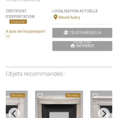
CERTIFICAT
LOCALISATION ACTUELLE
location_on
D'EXPORTATION
Mesnil Aubry
Disponible
A quoi sert le passeport
picture_as_pdf
TÉLÉCHARGER LA
??
FICHE PDF
print
IMPRIMER
Objets recommandés :
favorite_border
favorite_border
veau
Nouveau
Nouveau