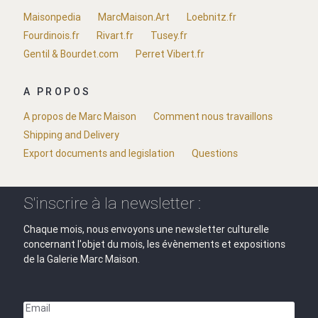
Maisonpedia
MarcMaison.Art
Loebnitz.fr
Fourdinois.fr
Rivart.fr
Tusey.fr
Gentil & Bourdet.com
Perret Vibert.fr
A PROPOS
A propos de Marc Maison
Comment nous travaillons
Shipping and Delivery
Export documents and legislation
Questions
S'inscrire à la newsletter :
Chaque mois, nous envoyons une newsletter culturelle
concernant l'objet du mois, les évènements et expositions
de la Galerie Marc Maison.
Email