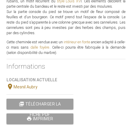
rubans, un motif récurrent du
style Louis XV
I. Ces éléments décorent la
partie centrale du bandeau et le reste est investi par des moulures.
Sur la partie console du pied se trouve un motif de fleur composé de
feuilles et d’un bourgeon. Ce motif prend tout l’espace de la console. Le
reste du pied s’apparente à une colonne grecque avec ses cannelures. Les
cannelures sont peu à peu investies par des herbes des champs, puis
par des cylindres.
Cette cheminée est vendue avec un
intérieur en fonte
ancien adapté à celle-
ci mais sans
dalle foyère
. Celle-ci pourra être fabriquée à la demande
(selon disponibilité du marbre).
Informations
LOCALISATION ACTUELLE
location_on
Mesnil Aubry
picture_as_pdf
TÉLÉCHARGER LA
FICHE PDF
print
IMPRIMER