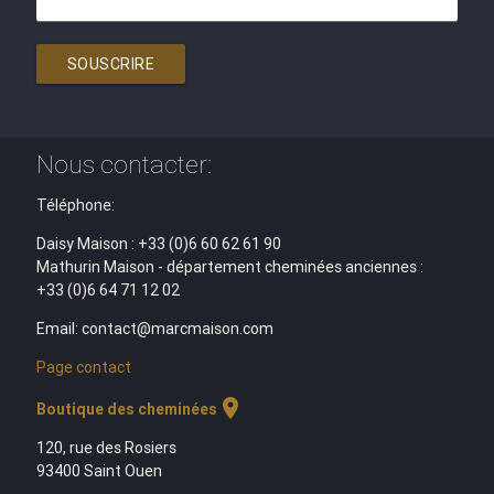
SOUSCRIRE
Nous contacter:
Téléphone:
Daisy Maison : +33 (0)6 60 62 61 90
Mathurin Maison - département cheminées anciennes :
+33 (0)6 64 71 12 02
Email: contact@marcmaison.com
Page contact
location_on
Boutique des cheminées
120, rue des Rosiers
93400 Saint Ouen