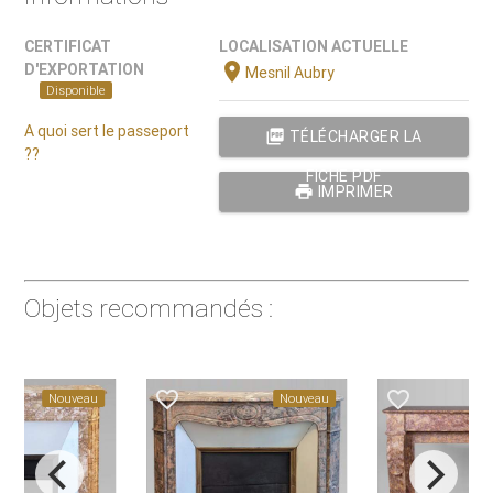
CERTIFICAT
LOCALISATION ACTUELLE
location_on
D'EXPORTATION
Mesnil Aubry
Disponible
A quoi sert le passeport
picture_as_pdf
TÉLÉCHARGER LA
??
FICHE PDF
print
IMPRIMER
Objets recommandés :
favorite_border
favorite_border
Nouveau
Nouveau