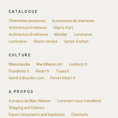
CATALOGUE
Cheminées anciennes
Accessoires de cheminée
Architecture Intérieure
Objets d'art
Architecture Extérieure
Mobilier
Luminaires
Luminaires
Objets vendus
Option d'achat
CULTURE
Maisonpedia
MarcMaison.Art
Loebnitz.fr
Fourdinois.fr
Rivart.fr
Tusey.fr
Gentil & Bourdet.com
Perret Vibert.fr
A PROPOS
A propos de Marc Maison
Comment nous travaillons
Shipping and Delivery
Export documents and legislation
Questions