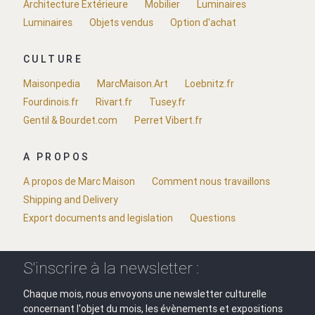
Architecture Extérieure
Mobilier
Luminaires
Luminaires
Objets vendus
Option d'achat
CULTURE
Maisonpedia
MarcMaison.Art
Loebnitz.fr
Fourdinois.fr
Rivart.fr
Tusey.fr
Gentil & Bourdet.com
Perret Vibert.fr
A PROPOS
A propos de Marc Maison
Comment nous travaillons
Shipping and Delivery
Export documents and legislation
Questions
S'inscrire à la newsletter :
Chaque mois, nous envoyons une newsletter culturelle
concernant l'objet du mois, les évènements et expositions