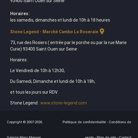
93400 Saint Ouen sur Seine
Horaires :
les samedis, dimanches et lundi de 10h à 18 heures
location_on
Stone Legend - Marché Cambo La Roseraie
73, rue des Rosiers ( entrée par le porche ou par la rue Marie
Curie) 93400 Saint Ouen sur Seine
Horaires :
Le Vendredi de 10h à 12h30,
Du Samedi, Dimanche et lundi de 10h à 18h,
et tous les jours sur RDV.
Stone Legend :
www.stone-legend.com
Copyright © 2007-2026
Politique de confidentialité
-
Conditions de
Galerie Marc Maison
vente
-
Plan de site
-
Contact