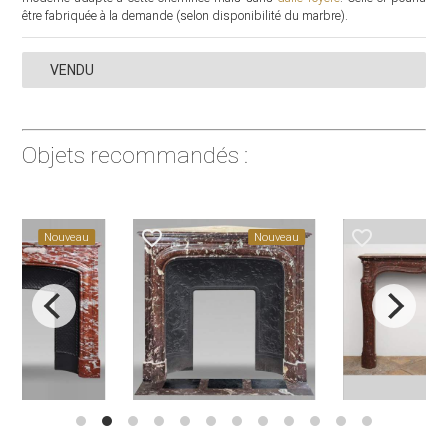
être fabriquée à la demande (selon disponibilité du marbre).
VENDU
Objets recommandés :
favorite_border
favorite_border
Nouveau
Nouveau