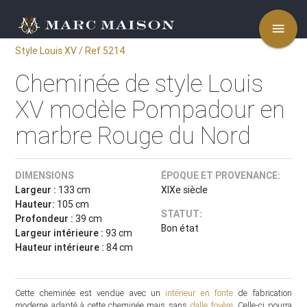
menu
Style Louis XV / Ref.5214
Cheminée de style Louis
XV modèle Pompadour en
marbre Rouge du Nord
DIMENSIONS
ÉPOQUE ET PROVENANCE:
Largeur :
133 cm
XIXe siècle
Hauteur:
105 cm
STATUT:
Profondeur :
39 cm
Bon état
Largeur intérieure :
93 cm
Hauteur intérieure :
84 cm
Cette cheminée est vendue avec un
intérieur en fonte
de fabrication
moderne adapté à cette cheminée mais sans
dalle foyère
. Celle-ci pourra