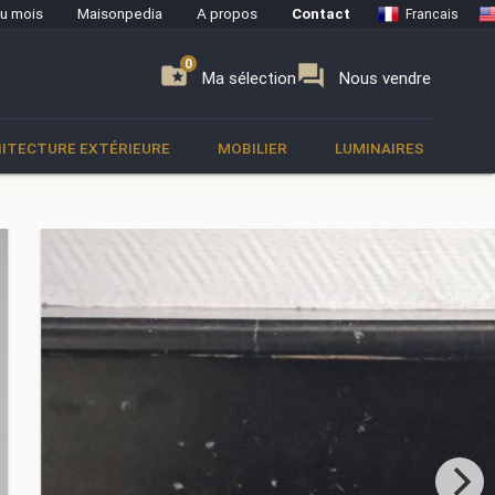
du mois
Maisonpedia
A propos
Contact
Francais
0
0
se
folder_special
forum
Ma sélection
Nous vendre
ITECTURE EXTÉRIEURE
MOBILIER
LUMINAIRES