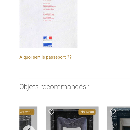
A quoi sert le passeport ??
Objets recommandés :
favorite_border
favorite_border
Nouveau
Nouveau