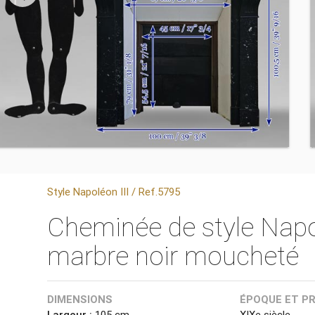
Style Napoléon III / Ref.5795
Cheminée de style Napol
marbre noir moucheté
DIMENSIONS
ÉPOQUE ET P
Largeur :
105 cm
XIXe siècle