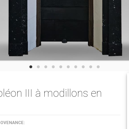
éon III à modillons en
ROVENANCE: