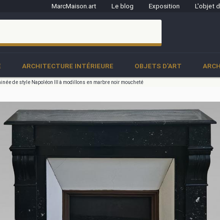
MarcMaison.art
Le blog
Exposition
L'objet 
clo
E
ARCHITECTURE INTÉRIEURE
OBJETS D'ART
ARCH
née de style Napoléon III à modillons en marbre noir moucheté