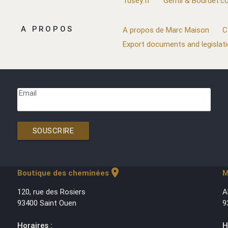
Tusey.fr
Gentil & Bourdet.
A PROPOS
A propos de Marc Maison
C
Export documents and legislat
Email
SOUSCRIRE
location_on
Boutique des cheminées
M
120, rue des Rosiers
A
93400 Saint Ouen
9
Horaires :
H