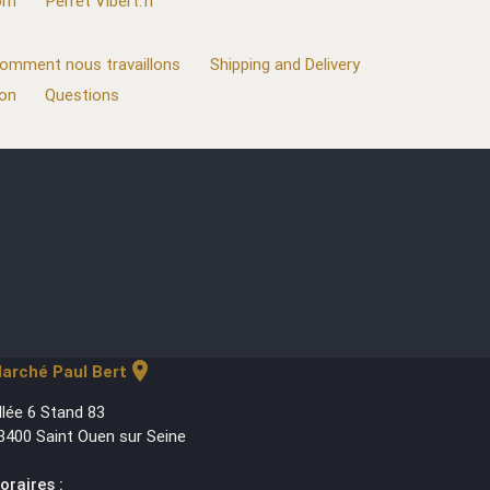
com
Perret Vibert.fr
omment nous travaillons
Shipping and Delivery
ion
Questions
location_on
arché Paul Bert
llée 6 Stand 83
3400 Saint Ouen sur Seine
oraires :