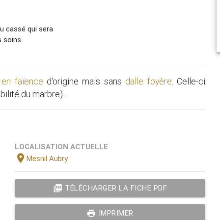
au cassé qui sera
s soins
r en faïence
d'origine mais sans
dalle foyère
. Celle-ci
bilité du marbre).
LOCALISATION ACTUELLE
location_on
Mesnil Aubry
picture_as_pdf
TÉLÉCHARGER LA FICHE PDF
print
IMPRIMER