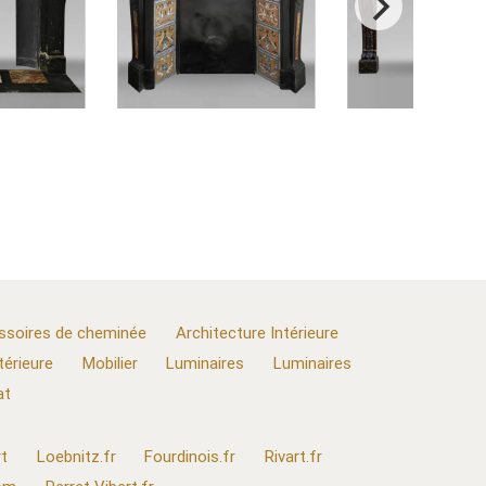
ssoires de cheminée
Architecture Intérieure
térieure
Mobilier
Luminaires
Luminaires
at
t
Loebnitz.fr
Fourdinois.fr
Rivart.fr