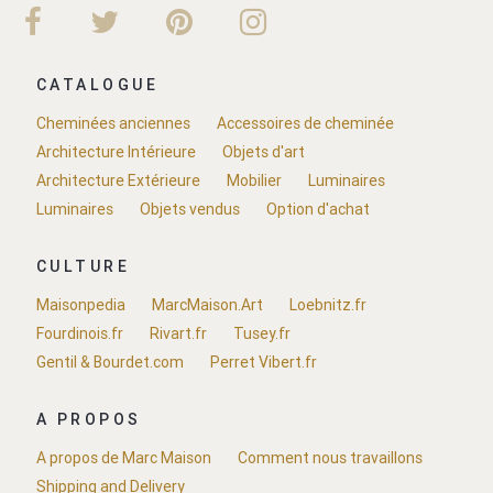
CATALOGUE
Cheminées anciennes
Accessoires de cheminée
Architecture Intérieure
Objets d'art
Architecture Extérieure
Mobilier
Luminaires
Luminaires
Objets vendus
Option d'achat
CULTURE
Maisonpedia
MarcMaison.Art
Loebnitz.fr
Fourdinois.fr
Rivart.fr
Tusey.fr
Gentil & Bourdet.com
Perret Vibert.fr
A PROPOS
A propos de Marc Maison
Comment nous travaillons
Shipping and Delivery