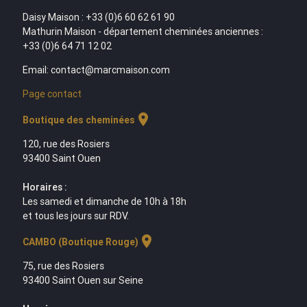
Daisy Maison : +33 (0)6 60 62 61 90
Mathurin Maison - département cheminées anciennes :
+33 (0)6 64 71 12 02
Email: contact@marcmaison.com
Page contact
location_on
Boutique des cheminées
120, rue des Rosiers
93400 Saint Ouen
Horaires :
Les samedi et dimanche de 10h à 18h
et tous les jours sur RDV.
location_on
CAMBO (Boutique Rouge)
75, rue des Rosiers
93400 Saint Ouen sur Seine