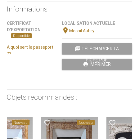
Informations
CERTIFICAT
LOCALISATION ACTUELLE
location_on
D'EXPORTATION
Mesnil Aubry
Disponible
A quoi sert le passeport
picture_as_pdf
TÉLÉCHARGER LA
??
FICHE PDF
print
IMPRIMER
Objets recommandés :
favorite_border
favorite_border
Nouveau
Nouveau