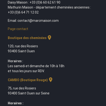
Daisy Maison : +33 (0)6 60 62 61 90
Mathurin Maison - département cheminées anciennes :
+33 (0)6 64 71 12 02
Email: contact@marcmaison.com
Page contact
location_on
Boutique des cheminées
120, rue des Rosiers
93400 Saint Ouen
Horaires :
Les samedi et dimanche de 10h à 18h
et tous les jours sur RDV.
location_on
CAMBO (Boutique Rouge)
75, rue des Rosiers
93400 Saint Ouen sur Seine
Horaires :