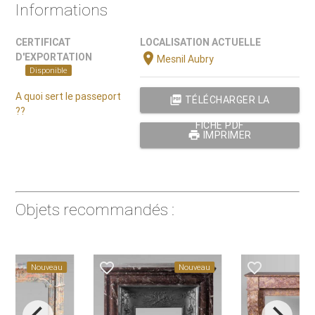
Informations
CERTIFICAT
LOCALISATION ACTUELLE
location_on
D'EXPORTATION
Mesnil Aubry
Disponible
A quoi sert le passeport
picture_as_pdf
TÉLÉCHARGER LA
??
FICHE PDF
print
IMPRIMER
Objets recommandés :
der
favorite_border
favorite_border
Nouveau
Nouveau