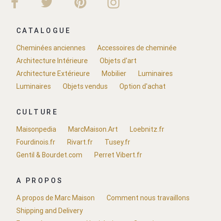
CATALOGUE
Cheminées anciennes
Accessoires de cheminée
Architecture Intérieure
Objets d'art
Architecture Extérieure
Mobilier
Luminaires
Luminaires
Objets vendus
Option d'achat
CULTURE
Maisonpedia
MarcMaison.Art
Loebnitz.fr
Fourdinois.fr
Rivart.fr
Tusey.fr
Gentil & Bourdet.com
Perret Vibert.fr
A PROPOS
A propos de Marc Maison
Comment nous travaillons
Shipping and Delivery