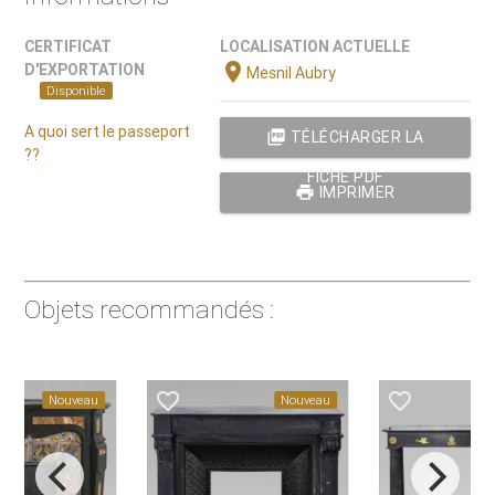
CERTIFICAT
LOCALISATION ACTUELLE
location_on
D'EXPORTATION
Mesnil Aubry
Disponible
A quoi sert le passeport
picture_as_pdf
TÉLÉCHARGER LA
??
FICHE PDF
print
IMPRIMER
Objets recommandés :
favorite_border
favorite_border
Nouveau
Nouveau