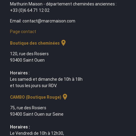
Mathurin Maison - département cheminées anciennes :
+33 (0)6 64 71 12 02
Email: contact@marcmaison.com
Page contact
location_on
Boutique des cheminées
120, rue des Rosiers
93400 Saint Ouen
Horaires :
Les samedi et dimanche de 10h à 18h
et tous les jours sur RDV.
location_on
CAMBO (Boutique Rouge)
75, rue des Rosiers
93400 Saint Ouen sur Seine
Horaires :
Le Vendredi de 10h à 12h30,