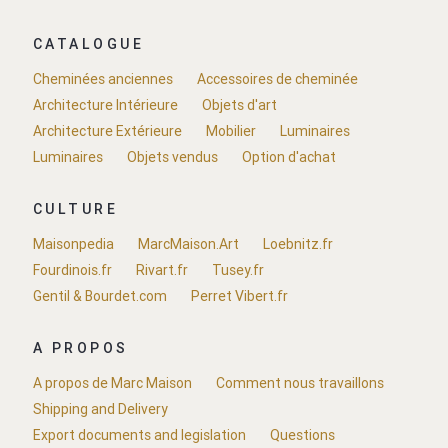
CATALOGUE
Cheminées anciennes
Accessoires de cheminée
Architecture Intérieure
Objets d'art
Architecture Extérieure
Mobilier
Luminaires
Luminaires
Objets vendus
Option d'achat
CULTURE
Maisonpedia
MarcMaison.Art
Loebnitz.fr
Fourdinois.fr
Rivart.fr
Tusey.fr
Gentil & Bourdet.com
Perret Vibert.fr
A PROPOS
A propos de Marc Maison
Comment nous travaillons
Shipping and Delivery
Export documents and legislation
Questions