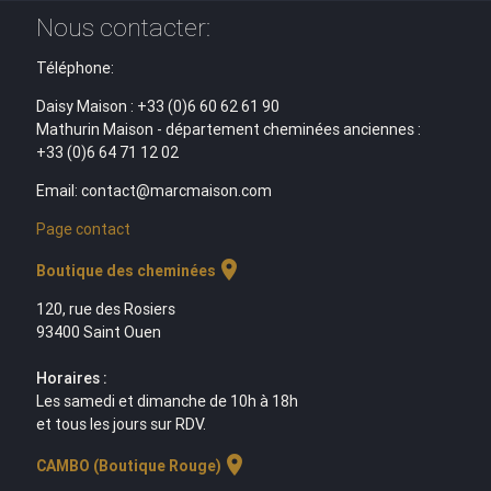
Nous contacter:
Téléphone:
Daisy Maison : +33 (0)6 60 62 61 90
Mathurin Maison - département cheminées anciennes :
+33 (0)6 64 71 12 02
Email: contact@marcmaison.com
Page contact
location_on
Boutique des cheminées
120, rue des Rosiers
93400 Saint Ouen
Horaires :
Les samedi et dimanche de 10h à 18h
et tous les jours sur RDV.
location_on
CAMBO (Boutique Rouge)