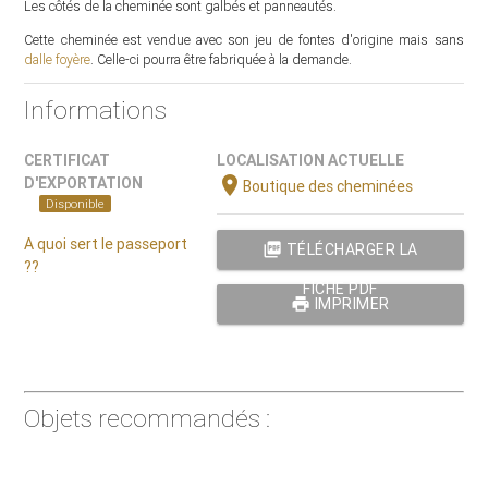
Les côtés de la cheminée sont galbés et panneautés.
Cette cheminée est vendue avec son jeu de fontes d'origine mais sans
dalle foyère
. Celle-ci pourra être fabriquée à la demande.
Informations
CERTIFICAT
LOCALISATION ACTUELLE
location_on
D'EXPORTATION
Boutique des cheminées
Disponible
A quoi sert le passeport
picture_as_pdf
TÉLÉCHARGER LA
??
FICHE PDF
print
IMPRIMER
Objets recommandés :