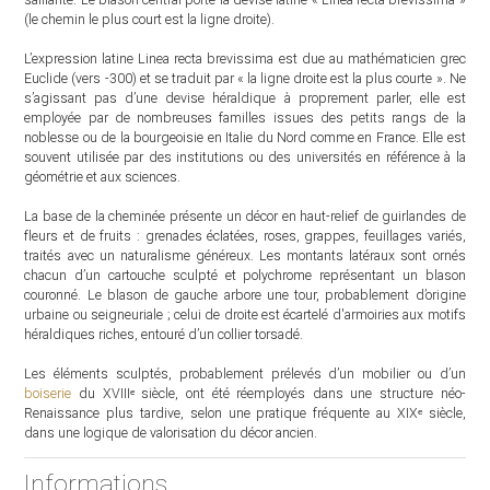
(le chemin le plus court est la ligne droite).
L’expression latine Linea recta brevissima est due au mathématicien grec
Euclide (vers -300) et se traduit par « la ligne droite est la plus courte ». Ne
s’agissant pas d’une devise héraldique à proprement parler, elle est
employée par de nombreuses familles issues des petits rangs de la
noblesse ou de la bourgeoisie en Italie du Nord comme en France. Elle est
souvent utilisée par des institutions ou des universités en référence à la
géométrie et aux sciences.
La base de la cheminée présente un décor en haut-relief de guirlandes de
fleurs et de fruits : grenades éclatées, roses, grappes, feuillages variés,
traités avec un naturalisme généreux. Les montants latéraux sont ornés
chacun d’un cartouche sculpté et polychrome représentant un blason
couronné. Le blason de gauche arbore une tour, probablement d’origine
urbaine ou seigneuriale ; celui de droite est écartelé d'armoiries aux motifs
héraldiques riches, entouré d’un collier torsadé.
Les éléments sculptés, probablement prélevés d’un mobilier ou d’un
boiserie
du XVIIIᵉ siècle, ont été réemployés dans une structure néo-
Renaissance plus tardive, selon une pratique fréquente au XIXᵉ siècle,
dans une logique de valorisation du décor ancien.
Informations