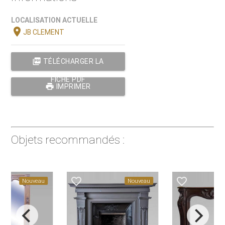
LOCALISATION ACTUELLE
location_on
JB CLEMENT
picture_as_pdf
TÉLÉCHARGER LA
FICHE PDF
print
IMPRIMER
Objets recommandés :
favorite_border
favorite_border
Nouveau
Nouveau