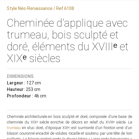
Style Néo-Renaissance / Ref.6108
Cheminée d’applique avec
trumeau, bois sculpté et
doré, éléments du XVIIIᵉ et
XIXᵉ siècles
DIMENSIONS
Largeur :
127 cm
Hauteur:
253 cm
Profondeur :
46 cm
Cheminée architecturale en bois sculpté et doré, composée d’une base de
cheminée du XIXᵉ siècle enrichie de décors en relief du XVIIIᵉ siècle. Le
trumeau
en stuc doré, d'époque XIXᵉ, est surmonté d’un fronton orné d’un
blason couronné encadré de volutes rocaille et soutenu par une tête de lion
saillante. Le blason central porte la devise latine « Linea recta brevissima »