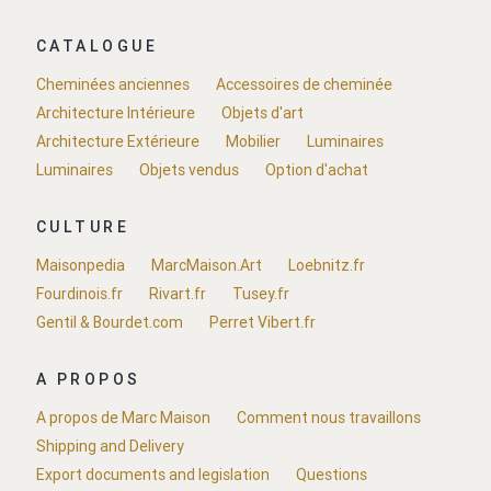
CATALOGUE
Cheminées anciennes
Accessoires de cheminée
Architecture Intérieure
Objets d'art
Architecture Extérieure
Mobilier
Luminaires
Luminaires
Objets vendus
Option d'achat
CULTURE
Maisonpedia
MarcMaison.Art
Loebnitz.fr
Fourdinois.fr
Rivart.fr
Tusey.fr
Gentil & Bourdet.com
Perret Vibert.fr
A PROPOS
A propos de Marc Maison
Comment nous travaillons
Shipping and Delivery
Export documents and legislation
Questions