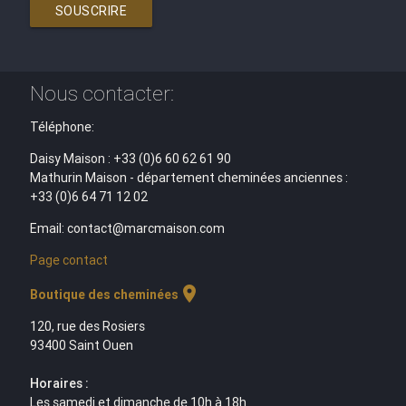
SOUSCRIRE
Nous contacter:
Téléphone:
Daisy Maison : +33 (0)6 60 62 61 90
Mathurin Maison - département cheminées anciennes :
+33 (0)6 64 71 12 02
Email: contact@marcmaison.com
Page contact
location_on
Boutique des cheminées
120, rue des Rosiers
93400 Saint Ouen
Horaires :
Les samedi et dimanche de 10h à 18h