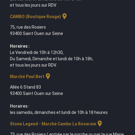
et tous les jours sur RDV.
location_on
CAMBO (Boutique Rouge)
75, rue des Rosiers
93400 Saint Ouen sur Seine
Horaires :
Le Vendredi de 10h à 12h30,
Du Samedi, Dimanche et lundi de 10h à 18h,
et tous les jours sur RDV.
location_on
Marché Paul Bert
Allée 6 Stand 83
93400 Saint Ouen sur Seine
Horaires :
les samedis, dimanches et lundi de 10h à 18 heures
location_on
Stone Legend - Marché Cambo La Roseraie
73, rue des Rosiers ( entrée par le porche ou par la rue Marie