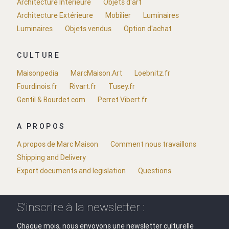
Architecture Intérieure
Objets d'art
Architecture Extérieure
Mobilier
Luminaires
Luminaires
Objets vendus
Option d'achat
CULTURE
Maisonpedia
MarcMaison.Art
Loebnitz.fr
Fourdinois.fr
Rivart.fr
Tusey.fr
Gentil & Bourdet.com
Perret Vibert.fr
A PROPOS
A propos de Marc Maison
Comment nous travaillons
Shipping and Delivery
Export documents and legislation
Questions
S'inscrire à la newsletter :
Chaque mois, nous envoyons une newsletter culturelle