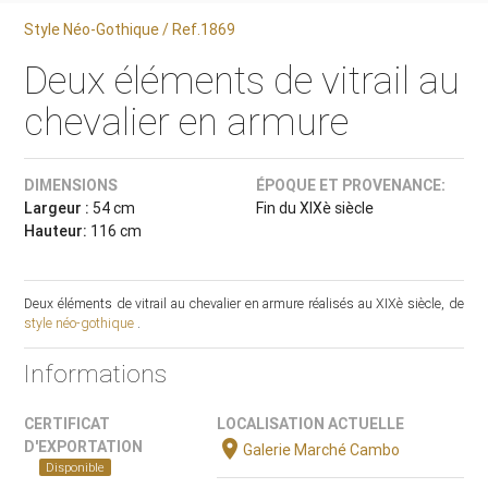
Style Néo-Gothique / Ref.1869
Deux éléments de vitrail au
chevalier en armure
DIMENSIONS
ÉPOQUE ET PROVENANCE:
Largeur :
54 cm
Fin du XIXè siècle
Hauteur:
116 cm
Deux éléments de vitrail au chevalier en armure réalisés au XIXè siècle, de
style néo-gothique
.
Informations
CERTIFICAT
LOCALISATION ACTUELLE
location_on
D'EXPORTATION
Galerie Marché Cambo
Disponible