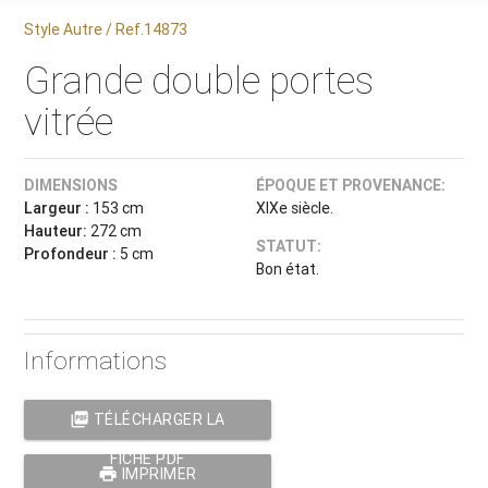
Style Autre / Ref.14873
Grande double portes
vitrée
DIMENSIONS
ÉPOQUE ET PROVENANCE:
Largeur :
153 cm
XIXe siècle.
Hauteur:
272 cm
STATUT:
Profondeur :
5 cm
Bon état.
Informations
picture_as_pdf
TÉLÉCHARGER LA
FICHE PDF
print
IMPRIMER