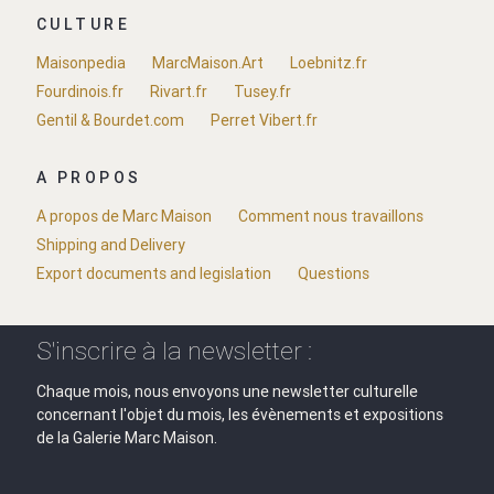
CULTURE
Maisonpedia
MarcMaison.Art
Loebnitz.fr
Fourdinois.fr
Rivart.fr
Tusey.fr
Gentil & Bourdet.com
Perret Vibert.fr
A PROPOS
A propos de Marc Maison
Comment nous travaillons
Shipping and Delivery
Export documents and legislation
Questions
S'inscrire à la newsletter :
Chaque mois, nous envoyons une newsletter culturelle
concernant l'objet du mois, les évènements et expositions
de la Galerie Marc Maison.