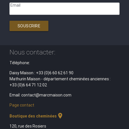
Email
SOUSCRIRE
Nous contacter:
Téléphone:
Daisy Maison : +33 (0)6 60 62 61 90
Mathurin Maison - département cheminées anciennes :
+33 (0)6 64 71 12 02
Email: contact@marcmaison.com
Page contact
location_on
Boutique des cheminées
120, rue des Rosiers