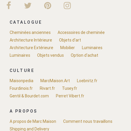
CATALOGUE
Cheminées anciennes
Accessoires de cheminée
Architecture Intérieure
Objets d'art
Architecture Extérieure
Mobilier
Luminaires
Luminaires
Objets vendus
Option d'achat
CULTURE
Maisonpedia
MarcMaison.Art
Loebnitz.fr
Fourdinois.fr
Rivart.fr
Tusey.fr
Gentil & Bourdet.com
Perret Vibert.fr
A PROPOS
A propos de Marc Maison
Comment nous travaillons
Shipping and Delivery