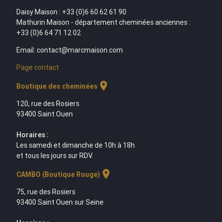
Daisy Maison : +33 (0)6 60 62 61 90
Mathurin Maison - département cheminées anciennes :
+33 (0)6 64 71 12 02
Email: contact@marcmaison.com
Page contact
location_on
Boutique des cheminées
120, rue des Rosiers
93400 Saint Ouen
Horaires :
Les samedi et dimanche de 10h à 18h
et tous les jours sur RDV.
location_on
CAMBO (Boutique Rouge)
75, rue des Rosiers
93400 Saint Ouen sur Seine