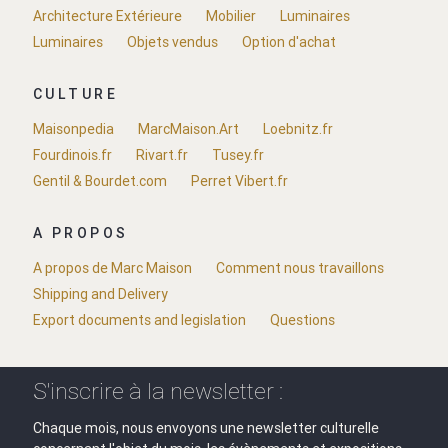
Architecture Extérieure
Mobilier
Luminaires
Luminaires
Objets vendus
Option d'achat
CULTURE
Maisonpedia
MarcMaison.Art
Loebnitz.fr
Fourdinois.fr
Rivart.fr
Tusey.fr
Gentil & Bourdet.com
Perret Vibert.fr
A PROPOS
A propos de Marc Maison
Comment nous travaillons
Shipping and Delivery
Export documents and legislation
Questions
S'inscrire à la newsletter :
Chaque mois, nous envoyons une newsletter culturelle