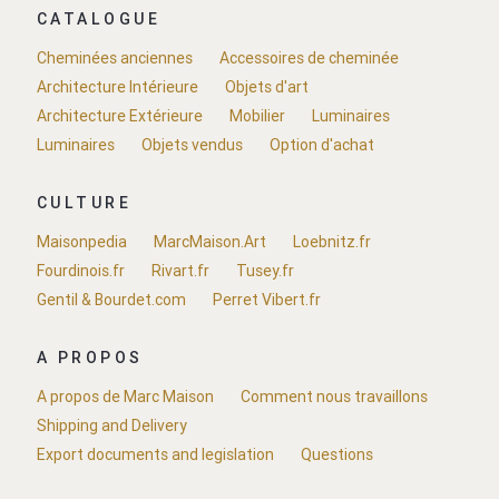
CATALOGUE
Cheminées anciennes
Accessoires de cheminée
Architecture Intérieure
Objets d'art
Architecture Extérieure
Mobilier
Luminaires
Luminaires
Objets vendus
Option d'achat
CULTURE
Maisonpedia
MarcMaison.Art
Loebnitz.fr
Fourdinois.fr
Rivart.fr
Tusey.fr
Gentil & Bourdet.com
Perret Vibert.fr
A PROPOS
A propos de Marc Maison
Comment nous travaillons
Shipping and Delivery
Export documents and legislation
Questions