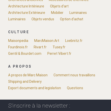
Architecture Intérieure
Objets d'art
Architecture Extérieure
Mobilier
Luminaires
Luminaires
Objets vendus
Option d'achat
CULTURE
Maisonpedia
MarcMaison.Art
Loebnitz.fr
Fourdinois.fr
Rivart.fr
Tusey.fr
Gentil & Bourdet.com
Perret Vibert.fr
A PROPOS
A propos de Marc Maison
Comment nous travaillons
Shipping and Delivery
Export documents and legislation
Questions
S'inscrire à la newsletter :