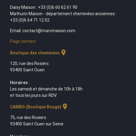
Daisy Maison : +33 (0)6 60 62 61 90
Mathurin Maison - département cheminées anciennes :
+33 (0)6 64 71 12 02
Email: contact@marcmaison.com
Page contact
location_on
Boutique des cheminées
120, rue des Rosiers
93400 Saint Ouen
Horaires :
Les samedi et dimanche de 10h à 18h
et tous les jours sur RDV.
location_on
CAMBO (Boutique Rouge)
75, rue des Rosiers
93400 Saint Ouen sur Seine