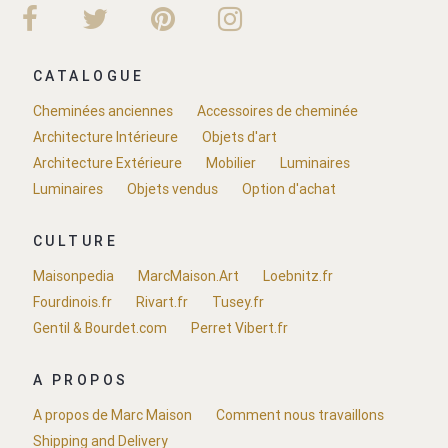
CATALOGUE
Cheminées anciennes
Accessoires de cheminée
Architecture Intérieure
Objets d'art
Architecture Extérieure
Mobilier
Luminaires
Luminaires
Objets vendus
Option d'achat
CULTURE
Maisonpedia
MarcMaison.Art
Loebnitz.fr
Fourdinois.fr
Rivart.fr
Tusey.fr
Gentil & Bourdet.com
Perret Vibert.fr
A PROPOS
A propos de Marc Maison
Comment nous travaillons
Shipping and Delivery