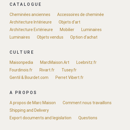
CATALOGUE
Cheminées anciennes
Accessoires de cheminée
Architecture Intérieure
Objets d'art
Architecture Extérieure
Mobilier
Luminaires
Luminaires
Objets vendus
Option d'achat
CULTURE
Maisonpedia
MarcMaison.Art
Loebnitz.fr
Fourdinois.fr
Rivart.fr
Tusey.fr
Gentil & Bourdet.com
Perret Vibert.fr
A PROPOS
A propos de Marc Maison
Comment nous travaillons
Shipping and Delivery
Export documents and legislation
Questions