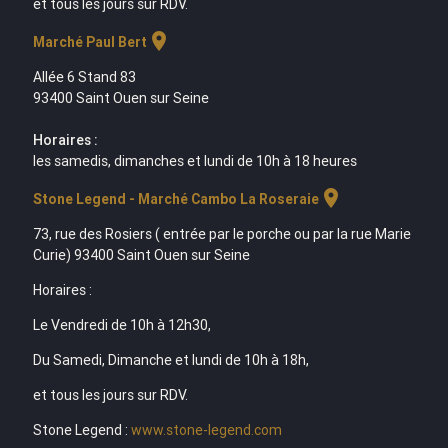
et tous les jours sur RDV.
location_on
Marché Paul Bert
Allée 6 Stand 83
93400 Saint Ouen sur Seine
Horaires :
les samedis, dimanches et lundi de 10h à 18 heures
location_on
Stone Legend - Marché Cambo La Roseraie
73, rue des Rosiers ( entrée par le porche ou par la rue Marie
Curie) 93400 Saint Ouen sur Seine
Horaires :
Le Vendredi de 10h à 12h30,
Du Samedi, Dimanche et lundi de 10h à 18h,
et tous les jours sur RDV.
Stone Legend :
www.stone-legend.com