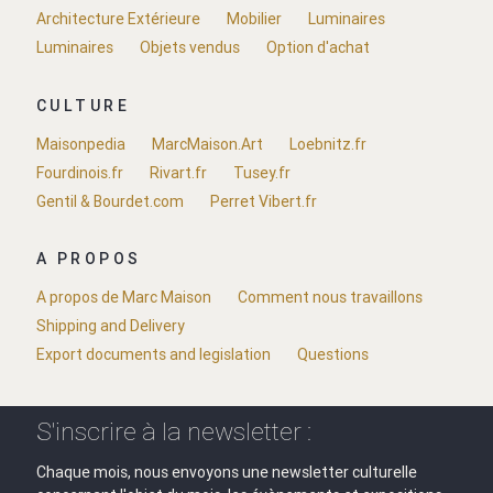
Architecture Extérieure
Mobilier
Luminaires
Luminaires
Objets vendus
Option d'achat
CULTURE
Maisonpedia
MarcMaison.Art
Loebnitz.fr
Fourdinois.fr
Rivart.fr
Tusey.fr
Gentil & Bourdet.com
Perret Vibert.fr
A PROPOS
A propos de Marc Maison
Comment nous travaillons
Shipping and Delivery
Export documents and legislation
Questions
S'inscrire à la newsletter :
Chaque mois, nous envoyons une newsletter culturelle