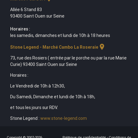
Allée 6 Stand 83
93400 Saint Ouen sur Seine
Horaires :
les samedis, dimanches et lundi de 10h à 18 heures
location_on
Stone Legend - Marché Cambo La Roseraie
73, rue des Rosiers ( entrée par le porche ou par la rue Marie
Curie) 93400 Saint Ouen sur Seine
Horaires :
Le Vendredi de 10h à 12h30,
Du Samedi, Dimanche et lundi de 10h à 18h,
et tous les jours sur RDV.
Stone Legend :
www.stone-legend.com
Copyright © 2007-2026
Politique de confidentialité
-
Conditions de