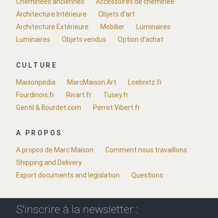
Cheminées anciennes
Accessoires de cheminée
Architecture Intérieure
Objets d'art
Architecture Extérieure
Mobilier
Luminaires
Luminaires
Objets vendus
Option d'achat
CULTURE
Maisonpedia
MarcMaison.Art
Loebnitz.fr
Fourdinois.fr
Rivart.fr
Tusey.fr
Gentil & Bourdet.com
Perret Vibert.fr
A PROPOS
A propos de Marc Maison
Comment nous travaillons
Shipping and Delivery
Export documents and legislation
Questions
S'inscrire à la newsletter :