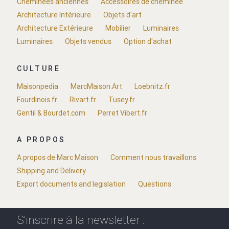
Cheminées anciennes
Accessoires de cheminée
Architecture Intérieure
Objets d'art
Architecture Extérieure
Mobilier
Luminaires
Luminaires
Objets vendus
Option d'achat
CULTURE
Maisonpedia
MarcMaison.Art
Loebnitz.fr
Fourdinois.fr
Rivart.fr
Tusey.fr
Gentil & Bourdet.com
Perret Vibert.fr
A PROPOS
A propos de Marc Maison
Comment nous travaillons
Shipping and Delivery
Export documents and legislation
Questions
S'inscrire à la newsletter :