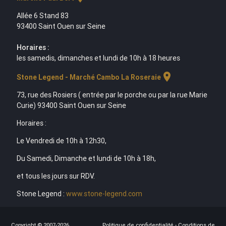
Allée 6 Stand 83
93400 Saint Ouen sur Seine
Horaires :
les samedis, dimanches et lundi de 10h à 18 heures
location_on
Stone Legend - Marché Cambo La Roseraie
73, rue des Rosiers ( entrée par le porche ou par la rue Marie
Curie) 93400 Saint Ouen sur Seine
Horaires :
Le Vendredi de 10h à 12h30,
Du Samedi, Dimanche et lundi de 10h à 18h,
et tous les jours sur RDV.
Stone Legend :
www.stone-legend.com
Copyright © 2007-2026
Politique de confidentialité
-
Conditions de