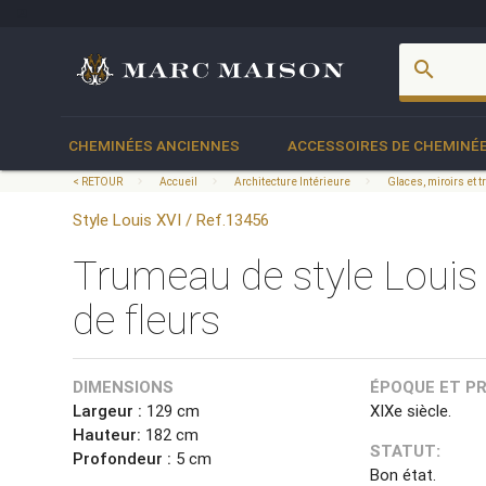
account_box
search
CHEMINÉES ANCIENNES
ACCESSOIRES DE CHEMINÉ
< RETOUR
Accueil
Architecture Intérieure
Glaces, miroirs et
Style Louis XVI / Ref.13456
Trumeau de style Louis 
de fleurs
DIMENSIONS
ÉPOQUE ET P
Largeur :
129 cm
XIXe siècle.
Hauteur:
182 cm
STATUT:
Profondeur :
5 cm
Bon état.