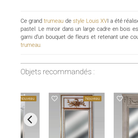
Ce grand
trumeau
de
style Louis XV
I a été réali
pastel. Le miroir dans un large cadre en bois es
garni d'un bouquet de fleurs et retenant une c
trumeau
.
Objets recommandés :
favorite_border
favorite_border
Nouveau
Nouveau