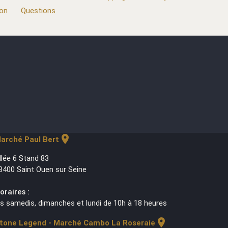
ion
Questions
location_on
arché Paul Bert
llée 6 Stand 83
3400 Saint Ouen sur Seine
oraires :
es samedis, dimanches et lundi de 10h à 18 heures
location_on
tone Legend - Marché Cambo La Roseraie