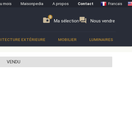
du mois
Maisonpedia
A propos
Contact
Francais
0
0
se
folder_special
forum
Ma sélection
Nous vendre
ITECTURE EXTÉRIEURE
MOBILIER
LUMINAIRES
VENDU