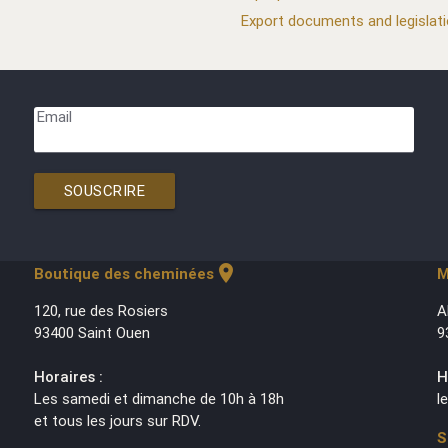
Export documents and legislat
Email
SOUSCRIRE
location_on
Boutique des cheminées
M
120, rue des Rosiers
A
93400 Saint Ouen
9
Horaires :
H
Les samedi et dimanche de 10h à 18h
l
et tous les jours sur RDV.
S