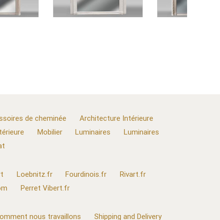
ssoires de cheminée
Architecture Intérieure
térieure
Mobilier
Luminaires
Luminaires
at
t
Loebnitz.fr
Fourdinois.fr
Rivart.fr
com
Perret Vibert.fr
omment nous travaillons
Shipping and Delivery