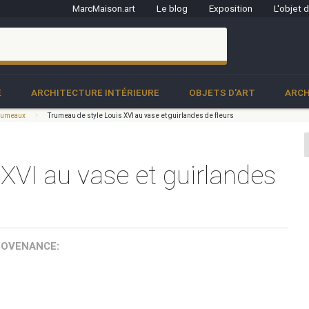
MarcMaison.art
Le blog
Exposition
L'objet 
clo
E
ARCHITECTURE INTÉRIEURE
OBJETS D'ART
ARCH
 trumeaux
Trumeau de style Louis XVI au vase et guirlandes de fleurs
XVI au vase et guirlandes
ROVENANCE: