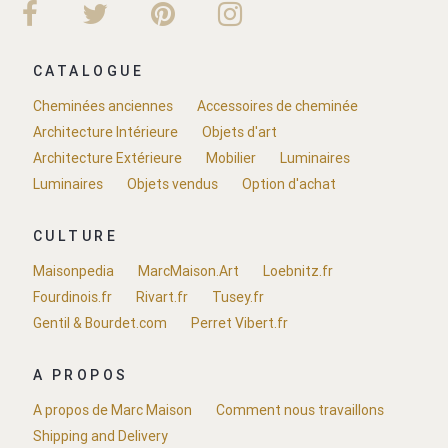
CATALOGUE
Cheminées anciennes
Accessoires de cheminée
Architecture Intérieure
Objets d'art
Architecture Extérieure
Mobilier
Luminaires
Luminaires
Objets vendus
Option d'achat
CULTURE
Maisonpedia
MarcMaison.Art
Loebnitz.fr
Fourdinois.fr
Rivart.fr
Tusey.fr
Gentil & Bourdet.com
Perret Vibert.fr
A PROPOS
A propos de Marc Maison
Comment nous travaillons
Shipping and Delivery