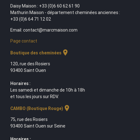
Daisy Maison : +33 (0)6 60 62 61 90
Mathurin Maison - département cheminées anciennes :
+33 (0)6 64 71 12 02
Email: contact@marcmaison.com
Page contact
location_on
Boutique des cheminées
120, rue des Rosiers
93400 Saint Ouen
Horaires :
Les samedi et dimanche de 10h à 18h
et tous les jours sur RDV.
location_on
CAMBO (Boutique Rouge)
75, rue des Rosiers
93400 Saint Ouen sur Seine
Horaires :