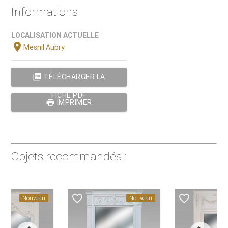
Informations
LOCALISATION ACTUELLE
location_on
Mesnil Aubry
picture_as_pdf
TÉLÉCHARGER LA
FICHE PDF
print
IMPRIMER
Objets recommandés :
favorite_border
favorite_border
Nouveau
Nouveau